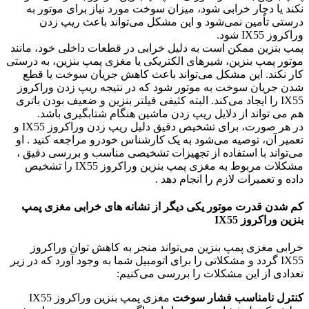
نکند یا دچار خرابی شود، میزان سوخت مورد نیاز برای موتور به
درستی تأمین نمی‌شود و این مشکل می‌تواند باعث ریپ زدن
وراکروز IX55 شود.
پمپ بنزین ممکن است به دلیل خرابی در قطعات داخلی خود، مانند
موتور پمپ بنزین، شیرهای الکتریکی یا مغزی پمپ بنزین، به درستی
کار نکند. این مشکل می‌تواند باعث کاهش جریان سوخت یا قطع
شدن جریان سوخت به موتور شود که در نتیجه ریپ زدن وراکروز
IX55 را ایجاد می‌کند. البته کثیفی فیلتر بنزین و ضعیف بودن باتری
هم می تواند از دلایل ریپ زدن ماشین هنگام شتابگیری باشد.
در هر صورت، برای تشخیص دقیق دلیل ریپ زدن وراکروز IX55 و
تعمیر آن، توصیه می‌شود به یک کارشناس خودرو مراجعه کنید . او
می‌تواند با استفاده از تجهیزات تشخیصی مناسب و بررسی دقیق ،
مشکلات مربوط به مغزی پمپ بنزین وراکروز IX55 را تشخیص
داده و تعمیرات لازم را انجام دهد .
کم شدن قدرت موتور یکی دیگر از نشانه های خرابی مغزی پمپ
بنزین وراکروز IX55
خرابی مغزی پمپ بنزین می‌تواند منجر به کاهش توان وراکروز
IX55 گردد و مشکلاتی را برای اتومبیل شما به وجود آورد که در زیر
تعدادی از این مشکلات را بررسی می‌کنیم:
کنترل نامناسب فشار سوخت
مغزی پمپ بنزین وراکروز IX55