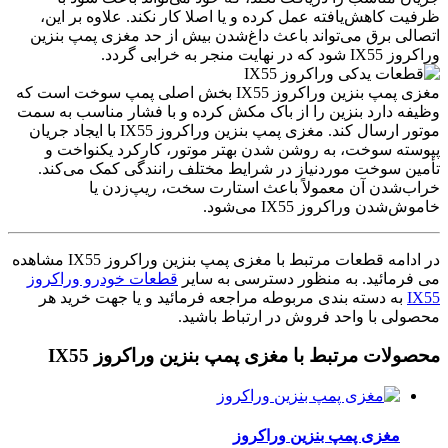
ظرفیت کاهش‌یافته عمل کرده و یا اصلا کار نکند. علاوه بر این،
اتصالی برق می‌تواند باعث داغ‌شدن بیش از حد مغزی پمپ بنزین
وراکروز IX55 شود که در نهایت منجر به خرابی گردد.
مغزی پمپ بنزین وراکروز IX55 بخش اصلی پمپ سوخت است که
وظیفه دارد بنزین را از باک مکش کرده و با فشار مناسب به سمت
موتور ارسال کند. مغزی پمپ بنزین وراکروز IX55 با ایجاد جریان
پیوسته سوخت، به روشن شدن بهتر موتور، کارکرد یکنواخت و
تأمین سوخت موردنیاز در شرایط مختلف رانندگی کمک می‌کند.
خراب‌شدن آن معمولاً باعث استارت سخت، ریپ‌زدن یا
خاموش‌شدن وراکروز IX55 می‌شود.
در ادامه قطعات مرتبط با مغزی پمپ بنزین وراکروز IX55 مشاهده
می فرمائید. به منظور دسترسی به سایر
قطعات خودرو وراکروز
IX55
به دسته بندی مربوطه مراجعه فرمائید و یا جهت خرید هر
محصولی با واحد فروش در ارتباط باشید.
محصولات مرتبط با مغزی پمپ بنزین وراکروز IX55
مغزی پمپ بنزین وراکروز