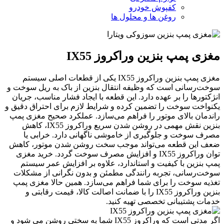
کفپوش خودرو
روغن ها و محلول ها
مغزی پمپ بنزین وراکروز IX55
مغزی پمپ بنزین وراکروز IX55 یکی از قطعات اصلی سیستم
سوخت‌رسانی است که وظیفه انتقال بنزین از باک به ریل سوخت و
انژکتورها را بر عهده دارد. این قطعه با ایجاد فشار مناسب، جریان
یکنواخت سوخت را تضمین کرده و شرایط لازم برای احتراق دقیق و
راندمان بالای موتور را فراهم می‌سازد. عملکرد صحیح مغزی پمپ
بنزین نقش مهمی در روشن شدن سریع وراکروز IX55، کاهش
مصرف سوخت و جلوگیری از خاموشی ناگهانی دارد. خرابی یا
ضعف این قطعه می‌تواند موجب سخت روشن شدن موتور، کاهش
توان وراکروز IX55 و افزایش مصرف سوخت گردد. خرید مغزی
پمپ بنزین با کیفیت و استاندارد، علاوه بر افزایش عمر سیستم
سوخت‌رسانی، تجربه رانندگی مطمئن و بدون نگرانی از مشکلات
تغذیه سوخت را برای شما فراهم می‌سازد. همین حالا مغزی پمپ
بنزین وراکروز IX55 را با ضمانت اصالت کالا، قیمت رقابتی و
خدمات پشتیبانی تخصصی تهیه کنید.
اگر مدتی است که وراکروز IX55 شما به سختی روشن می شود و