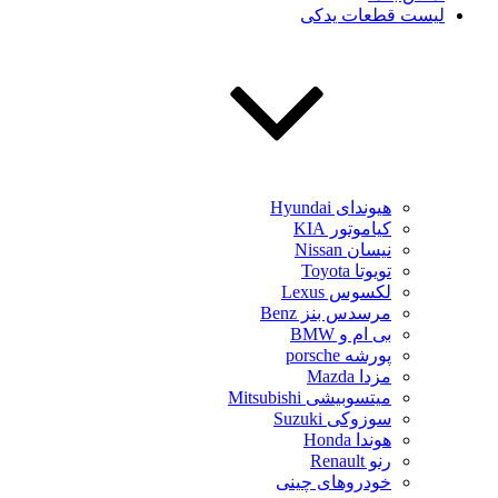
لیست قطعات یدکی
هیوندای Hyundai
کیاموتور KIA
نیسان Nissan
تویوتا Toyota
لکسوس Lexus
مرسدس بنز Benz
بی ام و BMW
پورشه porsche
مزدا Mazda
میتسوبیشی Mitsubishi
سوزوکی Suzuki
هوندا Honda
رنو Renault
خودروهای چینی