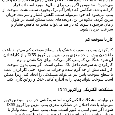
می‌خورد؛ به‌خصوص اگر پمپ برای سال‌ها مورد استفاده قرار
گرفته باشد. هنگامی که دیافراگم ترک بخورد، سبب نشت سوخت از
پمپ می‌شود که خود می‌تواند سبب کاهش فشار و سرعت جریان
بنزین گردد. علاوه بر این، دریچه‌های پمپ ممکن است در طول
زمان فرسوده شوند که باز هم می‌تواند منجر به کاهش فشار و
سرعت جریان شود.
کار با سوخت کم
کارکردن پمپ به صورت خشک یا با سطح سوخت کم می‌تواند باعث
داغ‌شدن بیش از حد مغزی پمپ بنزین وراکروز IX55 و از کار‌افتادن
آن شود. هنگامی که پمپ کار می‌کند، برای خنک‌شدن و نرم
‌کارکردن به سوخت داخل باک متکی است. اگر پمپ بدون سوخت
کار کند، بیش از حد گرم شده و خراب می‌شود. حتی کارکردن پمپ
با سطح سوخت پایین نیز می‌تواند مشکلاتی را ایجاد کند، زیرا ممکن
است سوخت نتواند پمپ را به اندازه کافی خنک و روغن‌کاری کند.
مشکلات الکتریکی وراکروز IX55
در نهایت، مشکلات الکتریکی مانند سیم‌کشی خراب یا سوختن فیوز
می‌تواند باعث اختلال در عملکرد مغزی پمپ بنزین وراکروز IX55
شود. اگر سیم‌کشی یا فیوز آسیب ببیند، پمپ ممکن است ولتاژ یا
جریان مناسب را دریافت نکند، که خود می‌تواند باعث شود با