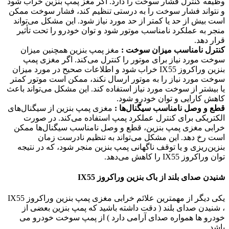
وظیفه کنترل فشار سوخت را دارد. اگر مغز پمپ بنزین خراب شود
و نتواند فشار سوخت را به درستی تنظیم کند، فشار سوخت ممکن
است بیش از حد یا کمتر از حد مورد نیاز شود. این مشکل می‌تواند
منجر به عملکرد نامناسب موتور شود و توان خودرو را تحت تأثیر
قرار دهد.
کنترل نامناسب میزان سوخت :
مغز پمپ بنزین همچنین میزان
سوخت مورد نیاز برای موتور را کنترل می‌کند. اگر مغزی پمپ
بنزین وراکروز IX55 خراب شود و اطلاعات صحیح در مورد میزان
سوخت مورد نیاز را به موتور ارسال نکند، ممکن است موتور کمتر
یا بیشتر از سوخت مورد نیاز استفاده کند. این مشکل می‌تواند باعث
کاهش کارایی و توان خودرو شود.
قطع و وصل نامناسب سیگنال‌ها :
مغزی پمپ بنزین از سیگنال‌های
الکتریکی برای کنترل عملکرد پمپ استفاده می‌کند. در صورت
خرابی مغزی پمپ بنزین، قطع و وصل نامناسب سیگنال‌ها ممکن
است رخ دهد. این مشکل می‌تواند به تنظیم نادرست زمان
بنزین‌ریزی و یا توقف ناگهانی پمپ بنزین منجر شود، که در نتیجه
توان وراکروز IX55 را کاهش می‌دهد.
شنیدن صدای بلند از باک بنزین وراکروز IX55
یکی دیگر از مهمترین علائم خرابی مغزی پمپ بنزین وراکروز IX55
، شنیدن صدای بلند ( دقت داشته باشید که پمپ بنزین بعضی از
خودرو ها همواره صدای آرامی دارد ) از پمپ سوخت خودرو می
باشد.