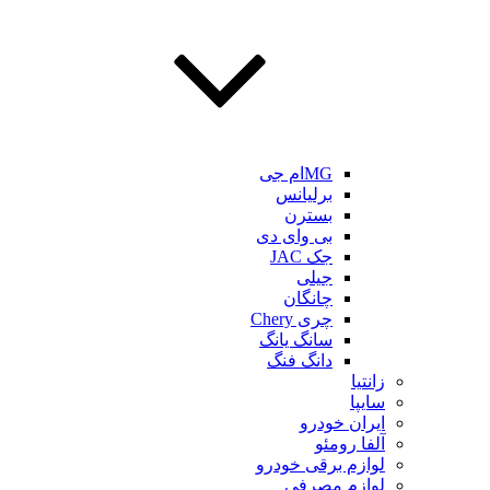
MGام جی
برلیانس
بسترن
بی وای دی
جک JAC
جیلی
چانگان
چری Chery
سانگ یانگ
دانگ فنگ
زانتیا
سایپا
ایران خودرو
آلفا رومئو
لوازم برقی خودرو
لوازم مصرفی