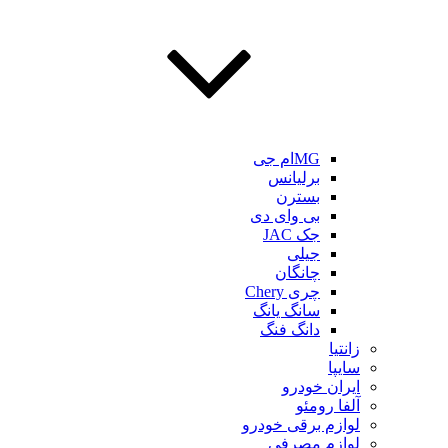
MGام جی
برلیانس
بسترن
بی وای دی
جک JAC
جیلی
چانگان
چری Chery
سانگ یانگ
دانگ فنگ
زانتیا
سایپا
ایران خودرو
آلفا رومئو
لوازم برقی خودرو
لوازم مصرفی