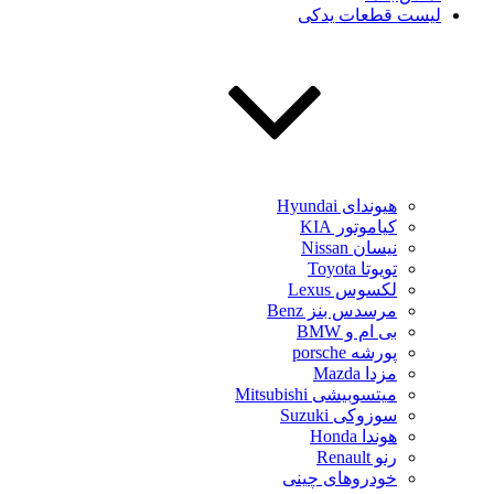
لیست قطعات یدکی
هیوندای Hyundai
کیاموتور KIA
نیسان Nissan
تویوتا Toyota
لکسوس Lexus
مرسدس بنز Benz
بی ام و BMW
پورشه porsche
مزدا Mazda
میتسوبیشی Mitsubishi
سوزوکی Suzuki
هوندا Honda
رنو Renault
خودروهای چینی