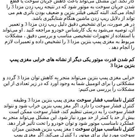
کار نکند. این مشکل می‌تواند باعث کاهش جریان سوخت یا قطع
شدن جریان سوخت به موتور شود که در نتیجه ریپ زدن مزدا 3 را
ایجاد می‌کند. البته کثیفی فیلتر بنزین و ضعیف بودن باتری هم می
تواند از دلایل ریپ زدن ماشین هنگام شتابگیری باشد.
در هر صورت، برای تشخیص دقیق دلیل ریپ زدن مزدا 3 و تعمیر
آن، توصیه می‌شود به یک کارشناس خودرو مراجعه کنید . او می‌تواند
با استفاده از تجهیزات تشخیصی مناسب و بررسی دقیق ، مشکلات
مربوط به مغزی پمپ بنزین مزدا 3 را تشخیص داده و تعمیرات لازم
را انجام دهد .
کم شدن قدرت موتور یکی دیگر از نشانه های خرابی مغزی پمپ
بنزین مزدا 3
خرابی مغزی پمپ بنزین می‌تواند منجر به کاهش توان مزدا 3 گردد و
مشکلاتی را برای اتومبیل شما به وجود آورد که در زیر تعدادی از این
مشکلات را بررسی می‌کنیم:
کنترل نامناسب فشار سوخت
مغزی پمپ بنزین مزدا 3 وظیفه
کنترل فشار سوخت را دارد. اگر مغز پمپ بنزین خراب شود و نتواند
فشار سوخت را به درستی تنظیم کند، فشار سوخت ممکن است
بیش از حد یا کمتر از حد مورد نیاز شود. این مشکل می‌تواند منجر به
عملکرد نامناسب موتور شود و توان خودرو را تحت تأثیر قرار دهد.
کنترل نامناسب میزان سوخت :
مغز پمپ بنزین همچنین میزان
سوخت مورد نیاز برای موتور را کنترل می‌کند. اگر مغزی پمپ