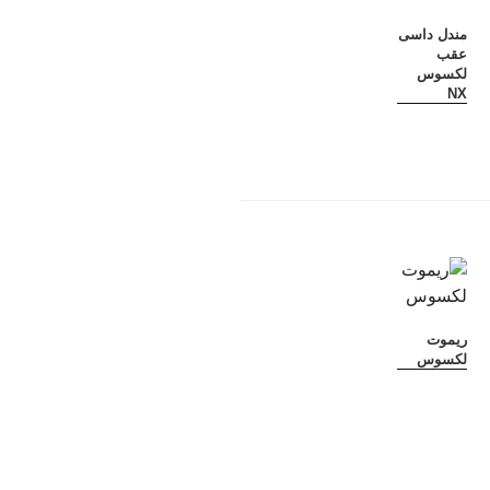
مندل داسی
عقب
لکسوس
NX
ریموت
لکسوس