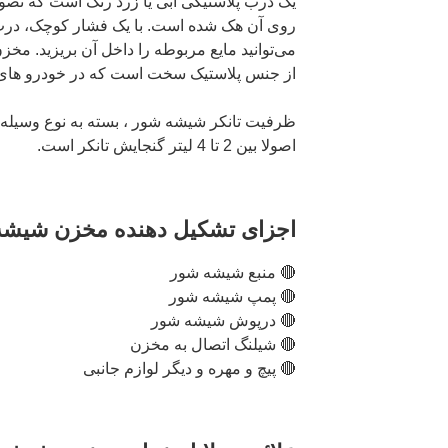
یک درب پلاستیکی آبی یا زرد رنگ است که تصو
روی آن هک شده است. با یک فشار کوچک، درب 
از جنس پلاستیک سخت است که در خودرو های مخ
ظرفیت تانکر شیشه شور ، بسته به نوع وسیله ن
اصولا بین 2 تا 4 لیتر گنجایش تانکر است.
اجزای تشکیل دهنده مخزن شیشه
🔴 منبع شیشه شور
🔴 پمپ شیشه شور
🔴 درپوش شیشه شور
🔴 شیلنگ اتصال به مخزن
🔴 پیچ و مهره و دیگر لوازم جانبی