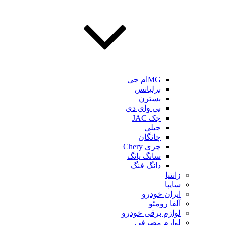
MGام جی
برلیانس
بسترن
بی وای دی
جک JAC
جیلی
چانگان
چری Chery
سانگ یانگ
دانگ فنگ
زانتیا
سایپا
ایران خودرو
آلفا رومئو
لوازم برقی خودرو
لوازم مصرفی