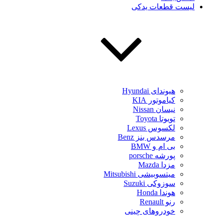
لیست قطعات یدکی
هیوندای Hyundai
کیاموتور KIA
نیسان Nissan
تویوتا Toyota
لکسوس Lexus
مرسدس بنز Benz
بی ام و BMW
پورشه porsche
مزدا Mazda
میتسوبیشی Mitsubishi
سوزوکی Suzuki
هوندا Honda
رنو Renault
خودروهای چینی