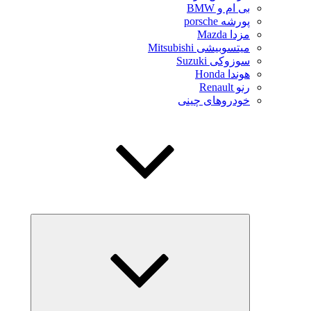
بی ام و BMW
پورشه porsche
مزدا Mazda
میتسوبیشی Mitsubishi
سوزوکی Suzuki
هوندا Honda
رنو Renault
خودروهای چینی
بازکردن
زیرفهرست