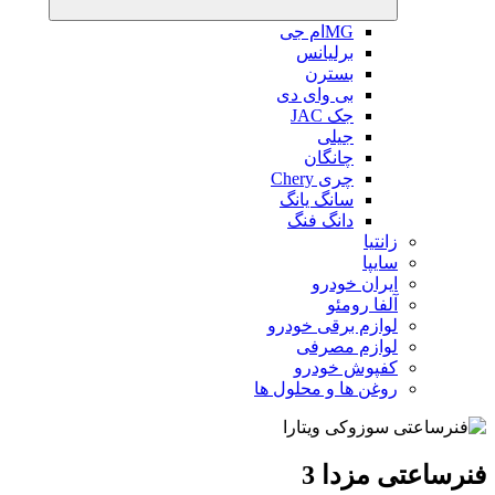
MGام جی
برلیانس
بسترن
بی وای دی
جک JAC
جیلی
چانگان
چری Chery
سانگ یانگ
دانگ فنگ
زانتیا
سایپا
ایران خودرو
آلفا رومئو
لوازم برقی خودرو
لوازم مصرفی
کفپوش خودرو
روغن ها و محلول ها
فنرساعتی مزدا 3