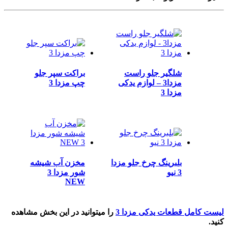
شلگیر جلو راست
براکت سپر جلو
مزدا3 – لوازم یدکی
چپ مزدا 3
مزدا 3
بلبرینگ چرخ جلو مزدا
مخزن آب شیشه
3 نیو
شور مزدا 3
NEW
لیست کامل قطعات یدکی مزدا 3
را میتوانید در این بخش مشاهده
کنید.