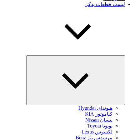
لیست قطعات یدکی
بازکردن
زیرفهرست
هیوندای Hyundai
کیاموتور KIA
نیسان Nissan
تویوتا Toyota
لکسوس Lexus
مرسدس بنز Benz