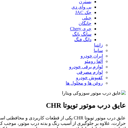
بسترن
بی وای دی
جک JAC
جیلی
چانگان
چری Chery
سانگ یانگ
دانگ فنگ
زانتیا
سایپا
ایران خودرو
آلفا رومئو
لوازم برقی خودرو
لوازم مصرفی
کفپوش خودرو
روغن ها و محلول ها
عایق درب موتور تویوتا CHR
عایق درب موتور تویوتا CHR یکی از قطعات کار