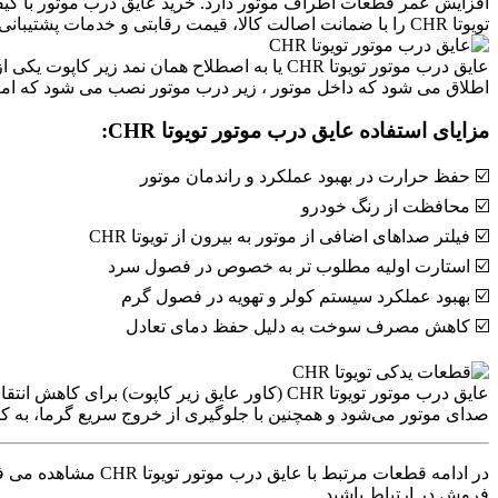
افزایش عمر قطعات اطراف موتور دارد. خرید عایق درب موتور با کیفیت
تویوتا CHR را با ضمانت اصالت کالا، قیمت رقابتی و خدمات پشتیبانی تخصصی تهیه کنید.
عایق درب موتور تویوتا CHR یا به اصطلاح هما
اطلاق می شود که داخل موتور ، زیر درب موتور نصب می شود که امرو
مزایای استفاده عایق درب موتور تویوتا CHR:
☑️ حفظ حرارت در بهبود عملکرد و راندمان موتور
☑️ محافظت از رنگ خودرو
☑️ فیلتر صداهای اضافی از موتور به بیرون از تویوتا CHR
☑️ استارت اولیه مطلوب تر به خصوص در فصول سرد
☑️ بهبود عملکرد سیستم کولر و تهویه در فصول گرم
☑️ کاهش مصرف سوخت به دلیل حفظ دمای تعادل
صدای موتور می‌شود و همچنین با جلوگیری از خروج سریع گرما، به
در ادامه قطعات مرتبط با عایق درب موتور تویوتا CHR مشاهده می فرمائید. به منظور دسترسی به سایر
فروش در ارتباط باشید.