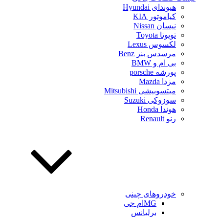
هیوندای Hyundai
کیاموتور KIA
نیسان Nissan
تویوتا Toyota
لکسوس Lexus
مرسدس بنز Benz
بی ام و BMW
پورشه porsche
مزدا Mazda
میتسوبیشی Mitsubishi
سوزوکی Suzuki
هوندا Honda
رنو Renault
خودروهای چینی
MGام جی
برلیانس