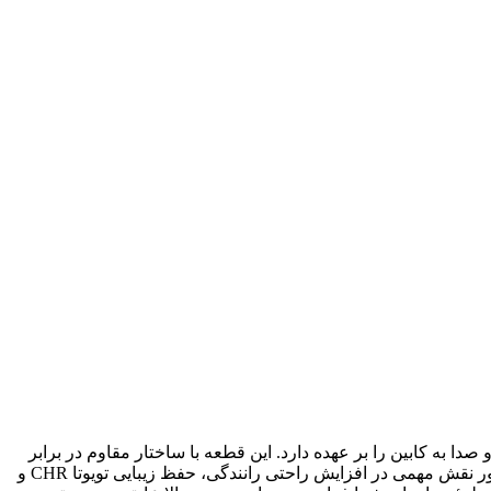
رت و صدا به کابین را بر عهده دارد. این قطعه با ساختار مقاوم در برابر
حرارت، علاوه بر جلوگیری از آسیب رنگ و بدنه درب موتور، موجب کاهش لرزش و صدای موتور نیز می‌شود. عملکرد صحیح عایق درب موتور نقش مهمی در افزایش راحتی رانندگی، حفظ زیبایی تویوتا CHR و