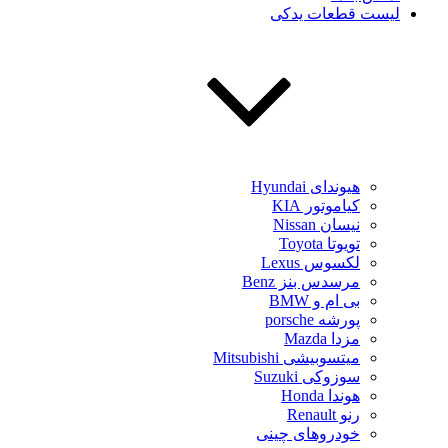
لیست قطعات یدکی
هیوندای Hyundai
کیاموتور KIA
نیسان Nissan
تویوتا Toyota
لکسوس Lexus
مرسدس بنز Benz
بی ام و BMW
پورشه porsche
مزدا Mazda
میتسوبیشی Mitsubishi
سوزوکی Suzuki
هوندا Honda
رنو Renault
خودروهای چینی