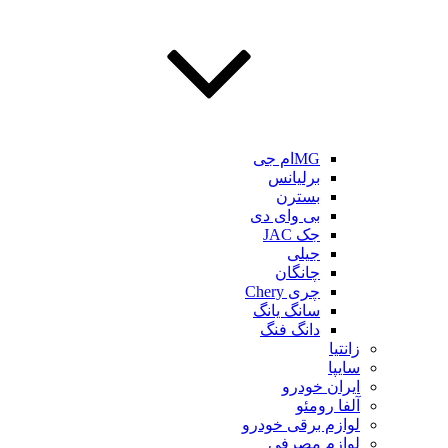
MGام جی
برلیانس
بسترن
بی وای دی
جک JAC
جیلی
چانگان
چری Chery
سانگ یانگ
دانگ فنگ
زانتیا
سایپا
ایران خودرو
آلفا رومئو
لوازم برقی خودرو
لوازم مصرفی