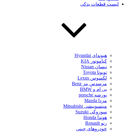
لیست قطعات یدکی
هیوندای Hyundai
کیاموتور KIA
نیسان Nissan
تویوتا Toyota
لکسوس Lexus
مرسدس بنز Benz
بی ام و BMW
پورشه porsche
مزدا Mazda
میتسوبیشی Mitsubishi
سوزوکی Suzuki
هوندا Honda
رنو Renault
خودروهای چینی