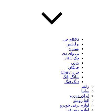
MGام جی
برلیانس
بسترن
بی وای دی
جک JAC
جیلی
چانگان
چری Chery
سانگ یانگ
دانگ فنگ
زانتیا
سایپا
ایران خودرو
آلفا رومئو
لوازم برقی خودرو
لوازم مصرفی