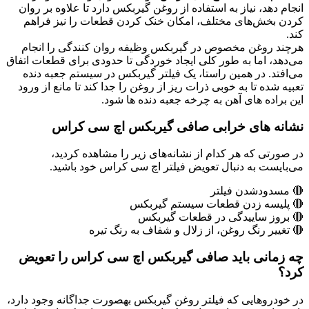
انجام دهد، نیاز به استفاده از روغن گیربکس دارد تا علاوه بر روان
کردن بخش‌های مختلف، امکان خنک کردن قطعات را نیز فراهم
کند.
هرچند روغن مخصوص در گیربکس وظیفه روان کنندگی را انجام
می‌دهد، اما به طور کلی ایجاد خوردگی تا حدودی برای قطعات اتفاق
می‌افتد. در همین راستا، یک فیلتر گیربکس در سیستم جعبه دنده
تعبیه شده تا به خوبی ذرات ریز از روغن را جدا کند تا مانع از ورود
این براده های آهن به چرخه جعبه دنده ها شود.
نشانه­ های خرابی صافی گیربکس اچ سی کراس
در صورتی که هر کدام از نشانه‌های زیر را مشاهده کردید،
می‌بایست به دنبال تعویض فیلتر اچ سی کراس خود باشید.
🔴 مسدودشدن فیلتر
🔴 پلیسه ­زدن قطعات سیستم گیربکس
🔴 بروز ساییدگی در قطعات گیربکس
🔴 تغییر رنگ روغن، از زلال و شفاف­ به رنگ تیره
چه زمانی باید صافی گیربکس اچ سی کراس را تعویض
کرد؟
در خودروهایی که فیلتر روغن گیربکس به­صورت جداگانه وجود دارد،