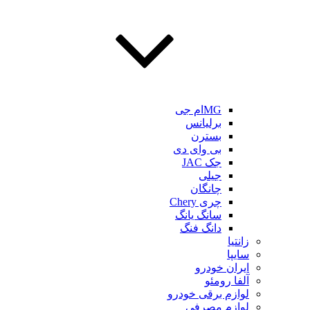
MGام جی
برلیانس
بسترن
بی وای دی
جک JAC
جیلی
چانگان
چری Chery
سانگ یانگ
دانگ فنگ
زانتیا
سایپا
ایران خودرو
آلفا رومئو
لوازم برقی خودرو
لوازم مصرفی