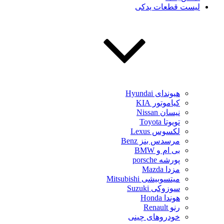
لیست قطعات یدکی
هیوندای Hyundai
کیاموتور KIA
نیسان Nissan
تویوتا Toyota
لکسوس Lexus
مرسدس بنز Benz
بی ام و BMW
پورشه porsche
مزدا Mazda
میتسوبیشی Mitsubishi
سوزوکی Suzuki
هوندا Honda
رنو Renault
خودروهای چینی