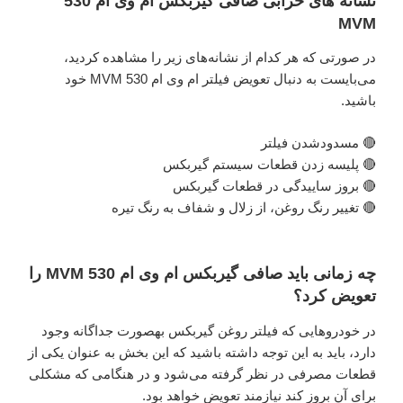
نشانه­ های خرابی صافی گیربکس ام وی ام 530
MVM
در صورتی که هر کدام از نشانه‌های زیر را مشاهده کردید،
می‌بایست به دنبال تعویض فیلتر ام وی ام 530 MVM خود
باشید.
🔴 مسدودشدن فیلتر
🔴 پلیسه ­زدن قطعات سیستم گیربکس
🔴 بروز ساییدگی در قطعات گیربکس
🔴 تغییر رنگ روغن، از زلال و شفاف­ به رنگ تیره
چه زمانی باید صافی گیربکس ام وی ام 530 MVM را
تعویض کرد؟
در خودروهایی که فیلتر روغن گیربکس به­صورت جداگانه وجود
دارد، باید به این توجه داشته باشید که این بخش به ­عنوان یکی از
قطعات مصرفی در نظر گرفته می­‌شود و در هنگامی که مشکلی
برای آن بروز کند نیازمند تعویض خواهد بود.