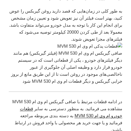
به­ طور کلی در زمان‌­هایی که قصد دارید روغن گیربکس را عوض
کنید، بهتر است فیلتر آن نیز تعویض شود و تعیین زمان مشخص
برای انجام این کار با توجه به مدل خودرو می­‌تواند متفاوت باشد.
معمولا بعد از طی­ کردن 20000 کیلومتر توصیه می­‌شود که
فیلترهای مجزا تعویض شوند.
صافی گیربکس ام وی ام 530 MVM (فیلتر گیربکس) هم مانند
دیگر فیلترهای خودرو ، یکی از قطعاتی است که در سیستم
خودرو قرار دارد و وظیفه اصلی آن جلوگیری از عبور
ناخالصی‌های موجود در روغن است تا از این طریق مانع از بروز
خرابی گیربکس و دیگر قطعات ام وی ام 530 MVM شود
در ادامه قطعات مرتبط با صافی گیربکس ام وی ام 530 MVM
مشاهده می فرمائید. به منظور دسترسی به سایر
قطعات
خودرو ام وی ام 530 MVM
به دسته بندی مربوطه مراجعه
فرمائید و یا جهت خرید هر محصولی با واحد فروش در ارتباط
باشید.