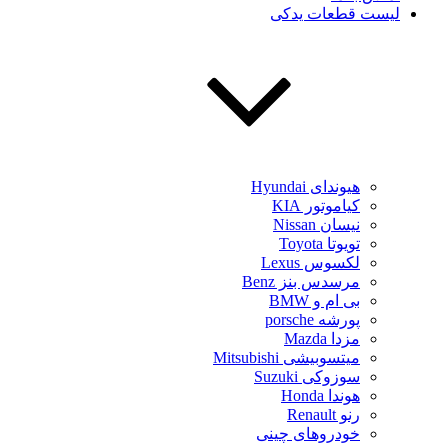
لیست قطعات یدکی
هیوندای Hyundai
کیاموتور KIA
نیسان Nissan
تویوتا Toyota
لکسوس Lexus
مرسدس بنز Benz
بی ام و BMW
پورشه porsche
مزدا Mazda
میتسوبیشی Mitsubishi
سوزوکی Suzuki
هوندا Honda
رنو Renault
خودروهای چینی