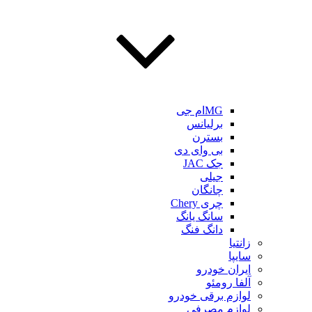
MGام جی
برلیانس
بسترن
بی وای دی
جک JAC
جیلی
چانگان
چری Chery
سانگ یانگ
دانگ فنگ
زانتیا
سایپا
ایران خودرو
آلفا رومئو
لوازم برقی خودرو
لوازم مصرفی