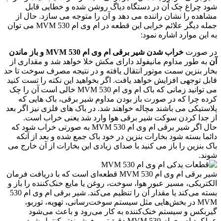
شود چراغ چک آن در دستگاه دیاگ روشن شده و خطایی قابل
مشاهده را نشان راننده می دهد و آن را متوجه می سازد. حال از
جمله دیگر علائم خرابی این قطعه در ام وی ام 530 MVM می توان
به این موارد اشاره نمود:
در صورت
خراب شدن شیر برقی ام وی ام 530 MVM و باز ماندن
آن
به طور مداوم مانیفولد دارای مکش خلا خواهد شد و مقداری از
بخار بنزین سمت موتور انتقال یافته و در نتیجه مصرف سوخت تا حد
قابل توجهی افزایش خواهد یافت. اگر بخواهید این نکته را تست کنید
می توانید زمانی که باک ام وی ام 530 MVM خالی است آن را چک
کرده چرا که در صورت باز بودن مداوم شیر برقی، باک هایی که
پلاستیکی می باشند مچاله خواهند شد. در باک های فلزی نیز اگر بعد
از جدا کردن سوکت شیر برقی هوا وارد شد یعنی خراب است.
حال اگر شیر برقی ام وی ام 530 MVM به صورتی خراب شود که
دائما بسته شود بخارات بنزین در خود باک جمع شده و بعد از آنکه
باک بنزین را باز می کنید با صدای زیادی این بخارات از آن خارج می
شوند.
شیر برقی ام وی ام 530 MVM قطعه‌ای است که با دریافت فرمان
الکتریکی، مسیر عبور هوا، سوخت، روغن یا مایع خنک‌کننده را باز و
بسته می‌کند یا مقدار آن را تنظیم می‌کند. شیر برقی ام وی ام 530
MVM در بخش‌هایی مثل سیستم سوخت‌رسانی، تهویه، توربو،
گیربکس و سیستم خنک‌کننده به کار می‌رود و باعث می‌شود
عملکرد ام وی ام 530 MVM دقیق‌تر و هوشمندتر کنترل شود.