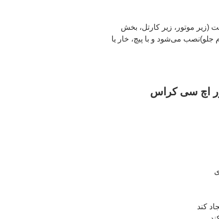
 (زیر موتور، زیر کارتل، بخش
لو)نصب می‌شود و با پیچ، خار یا
ور اچ سی کراس
ی
د کند
ند