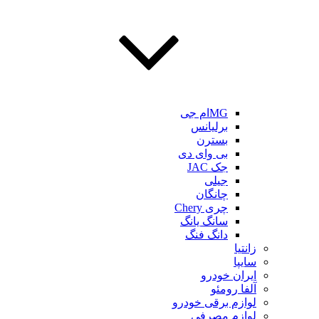
MGام جی
برلیانس
بسترن
بی وای دی
جک JAC
جیلی
چانگان
چری Chery
سانگ یانگ
دانگ فنگ
زانتیا
سایپا
ایران خودرو
آلفا رومئو
لوازم برقی خودرو
لوازم مصرفی