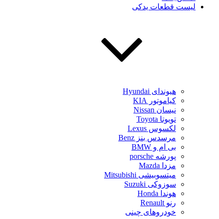
لیست قطعات یدکی
هیوندای Hyundai
کیاموتور KIA
نیسان Nissan
تویوتا Toyota
لکسوس Lexus
مرسدس بنز Benz
بی ام و BMW
پورشه porsche
مزدا Mazda
میتسوبیشی Mitsubishi
سوزوکی Suzuki
هوندا Honda
رنو Renault
خودروهای چینی