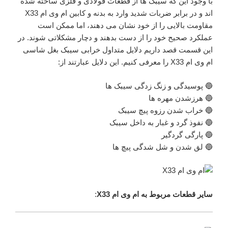
با وجود این که سیبک ها از قطعات فولادی و فلزی ساخته شده
اند و در برابر ضربات شدید وارد به بدنه و کابین ام وی ام X33
مقاومت بالایی را از خود نشان می دهند، اما ممکن است
عملکرد صحیح خود را از دست بدهند و دچار مشکلاتی شوند. در
این قسمت قصد داریم دلایل متداول خرابی سیبک بغل شاسی
ام وی ام X33 را معرفی کنیم. این دلایل عبارتند از:
🔵 پوسیدگی و زنگ زدگی سیبک ها
🔵 هرزشدن مهره ها
🔵 خراب شدن رزوه پیچ سیبک
🔵 نفوذ گرد و غبار به داخل سیبک
🔵 پارگی گردگیر
🔵 لق شدن و شل شدگی پیچ ها
سایر قطعات مربوط به ام وی ام X33
: