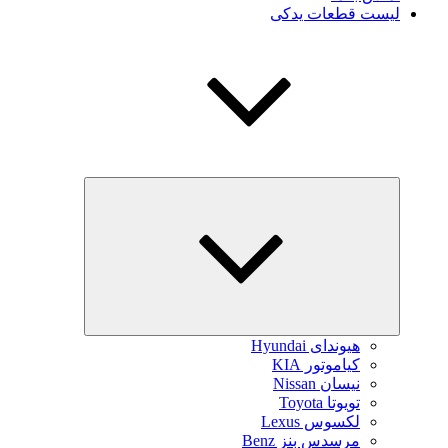
لیست قطعات یدکی
بازکردن
زیرفهرست
هیوندای Hyundai
کیاموتور KIA
نیسان Nissan
تویوتا Toyota
لکسوس Lexus
مرسدس بنز Benz