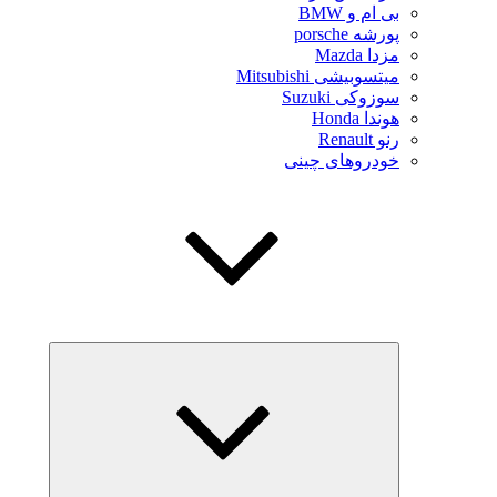
بی ام و BMW
پورشه porsche
مزدا Mazda
میتسوبیشی Mitsubishi
سوزوکی Suzuki
هوندا Honda
رنو Renault
خودروهای چینی
بازکردن
زیرفهرست