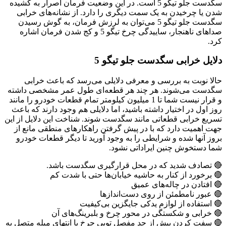
سگدست جلو تیگو 5 است. در این وضعیت فرمان اصرار به کشیده
شدن یا چرخیدن به یک سمت دیگری را دارد. از نشانه‌های خرابی
سگدست جلو تیگو 5 می‌توان به لرزش فرمان، به گوش رسیدن
صداهای ناهنجار، ساییدگی چرخ تیگو 5 و کج شدن فرمان اشاره
کرد.
دلایل خرابی سگدست جلو تیگو 5
حالا نوبت به بررسی و معرفی دلایلی می‌رسد که باعث خرابی
سگدست می‌شوند. هر چند هر قطعه‌ای طول عمر مشخصی داشته
و قرار نیست شما تا 1 میلیون کیلومتر تمام قطعات خودرو را مانند
روز اول در اختیار داشته باشید، اما دلایلی هم وجود دارند که باعث
تسریع خرابی قطعاتی مانند سگدست شوند. شناخت این دلایل از این
جهت اهمیت دارد که با در پیش گرفتن راهکارهای منطقی مانع از
بروز آنها شده و شرایطی را به وجود آورید تا دیگر قطعات خودرو
شما دستخوش چنین ایراداتی نشود.
🔴 تصادف شدید که در محل قرارگیری سگدست باشد.
🔴 برخورد از کنار به حاشیه خیابان‌ها حتی با شدت کم
🔴 افتادن در چاله‌های عمیق
🔴 عبور نامطمئن از روی دست‌اندازها
🔴 استفاده از لوازم یدکی جایگزین بی‌کیفیت
🔴 خرابی و شکستگی در محور چرخ و بلبرینگ‌های آن
🔴 سفت کردن بیش از حد مفصل توپی چرخ یا انتهای میله متصل به