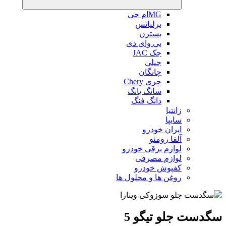
MGام جی
برلیانس
بسترن
بی وای دی
جک JAC
جیلی
چانگان
چری Chery
سانگ یانگ
دانگ فنگ
زانتیا
سایپا
ایران خودرو
آلفا رومئو
لوازم برقی خودرو
لوازم مصرفی
کفپوش خودرو
روغن ها و محلول ها
سگدست جلو تیگو 5