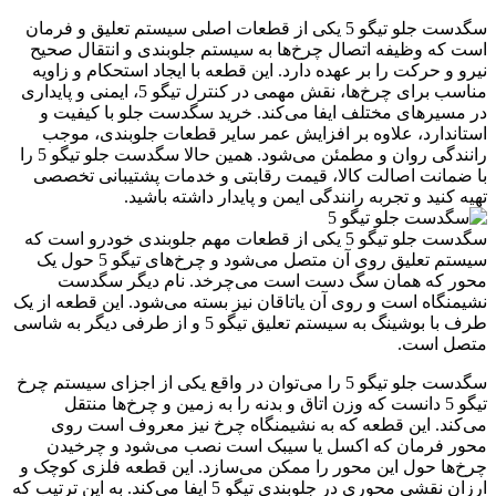
سگدست جلو تیگو 5 یکی از قطعات اصلی سیستم تعلیق و فرمان
است که وظیفه اتصال چرخ‌ها به سیستم جلوبندی و انتقال صحیح
نیرو و حرکت را بر عهده دارد. این قطعه با ایجاد استحکام و زاویه
مناسب برای چرخ‌ها، نقش مهمی در کنترل تیگو 5، ایمنی و پایداری
در مسیرهای مختلف ایفا می‌کند. خرید سگدست جلو با کیفیت و
استاندارد، علاوه بر افزایش عمر سایر قطعات جلوبندی، موجب
رانندگی روان و مطمئن می‌شود. همین حالا سگدست جلو تیگو 5 را
با ضمانت اصالت کالا، قیمت رقابتی و خدمات پشتیبانی تخصصی
تهیه کنید و تجربه رانندگی ایمن و پایدار داشته باشید.
سگدست جلو تیگو 5 یکی از قطعات مهم جلوبندی خودرو است که
سیستم تعلیق روی آن متصل می‌شود و چرخ‌های تیگو 5 حول یک
محور که همان سگ دست است می‌چرخد. نام دیگر سگدست
نشیمنگاه است و روی آن یاتاقان نیز بسته می‌شود. این قطعه از یک
طرف با بوشینگ به سیستم تعلیق تیگو 5 و از طرفی دیگر به شاسی
متصل است.
سگدست جلو تیگو 5 را می‌توان در واقع یکی از اجزای سیستم چرخ
تیگو 5 دانست که وزن اتاق و بدنه را به زمین و چرخ‌ها منتقل
می‌کند. این قطعه که به نشیمنگاه چرخ نیز معروف است روی
محور فرمان که اکسل یا سیبک است نصب می‌شود و چرخیدن
چرخ‌ها حول این محور را ممکن می‌سازد. این قطعه‌ فلزی کوچک و
ارزان نقشی محوری در جلوبندی تیگو 5 ایفا می‌کند. به این ترتیب که