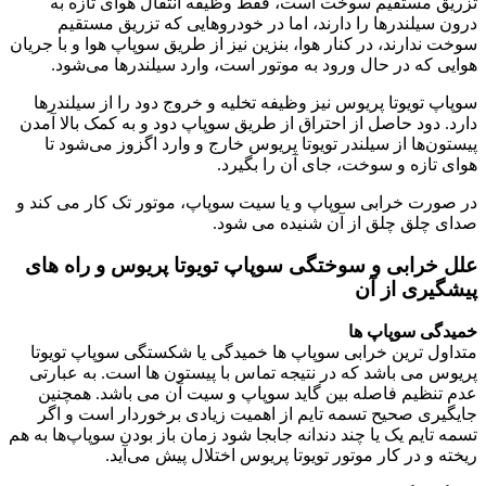
تزریق مستقیم سوخت است، فقط وظیفه انتقال هوای تازه به
درون سیلندرها را دارند، اما در خودروهایی که تزریق مستقیم
سوخت ندارند، در کنار هوا، بنزین نیز از طریق سوپاپ هوا و با جریان
هوایی که در حال ورود به موتور است، وارد سیلندرها می‌شود.
سوپاپ تویوتا پریوس نیز وظیفه تخلیه و خروج دود را از سیلندرها
دارد. دود حاصل از احتراق از طریق سوپاپ دود و به کمک بالا آمدن
پیستون‌ها از سیلندر تویوتا پریوس خارج و وارد اگزوز می‌شود تا
هوای تازه و سوخت، جای آن را بگیرد.
در صورت خرابی سوپاپ و یا سیت سوپاپ، موتور تک کار می کند و
صدای چلق چلق از آن شنیده می شود.
علل خرابی و سوختگی سوپاپ تویوتا پریوس و راه های
پیشگیری از آن
خمیدگی سوپاپ ها
متداول ترین خرابی سوپاپ ها خمیدگی یا شکستگی سوپاپ تویوتا
پریوس می باشد که در نتیجه تماس با پیستون ها است. به عبارتی
عدم تنظيم فاصله بين گايد سوپاپ و سيت آن می باشد. همچنین
جایگیری صحیح تسمه تایم از اهمیت زیادی برخوردار است و اگر
تسمه تایم یک یا چند دندانه جابجا شود زمان باز بودن سوپاپ‌ها به هم
ریخته و در کار موتور تویوتا پریوس اختلال پیش می‌آید.