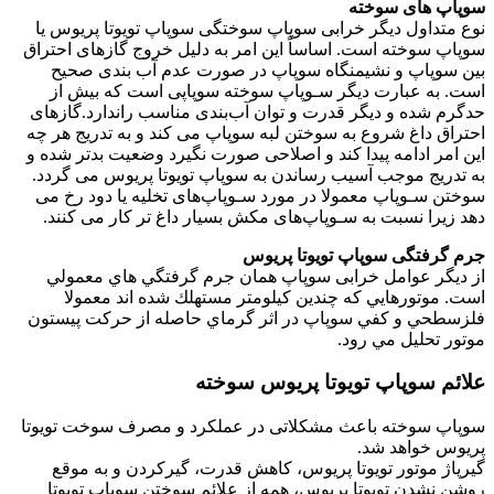
سوپاپ های سوخته
نوع متداول دیگر خرابی سوپاپ سوختگی سوپاپ تویوتا پریوس یا
سوپاپ سوخته است. اساساً این امر به دلیل خروج گازهای احتراق
بین سوپاپ و نشیمنگاه سوپاپ در صورت عدم آب بندی صحیح
است. به عبارت دیگر سـوپاپ سوخته سوپاپی است که بیش از
حدگرم شده و دیگر قدرت و توان آب‌بندی مناسب راندارد.گازهای
احتراق داغ شروع به سوختن لبه سوپاپ می کند و به تدریج هر چه
این امر ادامه پیدا کند و اصلاحی صورت نگیرد وضعیت بدتر شده و
به تدریج موجب آسیب رساندن به سوپاپ تویوتا پریوس می گردد.
سوختن سـوپاپ معمولا در مورد سـوپاپ‌های تخلیه یا دود رخ می
دهد زیرا نسبت به سـوپاپ‌های مکش بسیار داغ تر کار می کنند.
جرم گرفتگی سوپاپ تویوتا پریوس
از دیگر عوامل خرابی سوپاپ همان جرم گرفتگي هاي معمولي
است. موتورهايي كه چندين كيلومتر مستهلك شده اند معمولا
فلزسطحي و كفي سوپاپ در اثر گرماي حاصله از حركت پيستون
موتور تحليل مي رود.
علائم سوپاپ تویوتا پریوس سوخته
سوپاپ سوخته باعث مشکلاتی در عملکرد و مصرف سوخت تویوتا
پریوس خواهد شد.
گیرپاژ موتور تویوتا پریوس، کاهش قدرت، گیرکردن و به موقع
روشن نشدن تویوتا پریوس، همه از علائم سوختن سوپاپ تویوتا