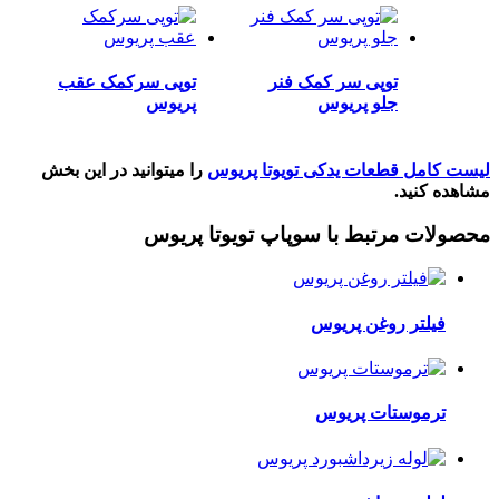
توپی سر کمک فنر
توپی سرکمک عقب
جلو پریوس
پریوس
لیست کامل قطعات یدکی تویوتا پریوس
را میتوانید در این بخش
مشاهده کنید.
محصولات مرتبط با سوپاپ تویوتا پریوس
فیلتر روغن پریوس
ترموستات پریوس