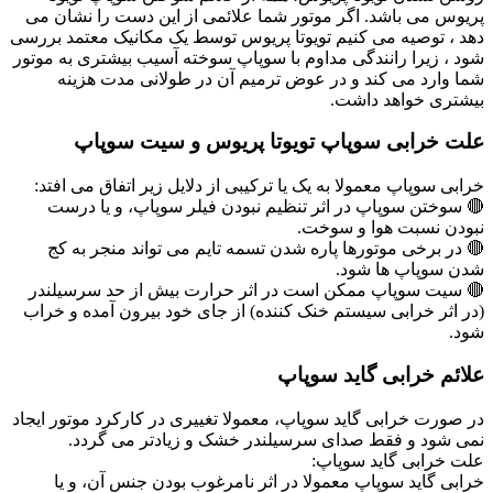
پریوس می باشد. اگر موتور شما علائمی از این دست را نشان می
دهد ، توصیه می کنیم تویوتا پریوس توسط یک مکانیک معتمد بررسی
شود ، زیرا رانندگی مداوم با سوپاپ سوخته آسیب بیشتری به موتور
شما وارد می کند و در عوض ترمیم آن در طولانی مدت هزینه
بیشتری خواهد داشت.
علت خرابی سوپاپ تویوتا پریوس و سیت سوپاپ
خرابی سوپاپ معمولا به یک یا ترکیبی از دلایل زیر اتفاق می افتد:
🔴 سوختن سوپاپ در اثر تنظیم نبودن فیلر سوپاپ، و یا درست
نبودن نسبت هوا و سوخت.
🔴 در برخی موتورها پاره شدن تسمه تایم می تواند منجر به کج
شدن سوپاپ ها شود.
🔴 سیت سوپاپ ممکن است در اثر حرارت بیش از حد سرسیلندر
(در اثر خرابی سیستم خنک کننده) از جای خود بیرون آمده و خراب
شود.
علائم خرابی گاید سوپاپ
در صورت خرابی گاید سوپاپ، معمولا تغییری در کارکرد موتور ایجاد
نمی شود و فقط صدای سرسیلندر خشک و زیادتر می گردد.
علت خرابی گاید سوپاپ:
خرابی گاید سوپاپ معمولا در اثر نامرغوب بودن جنس آن، و یا