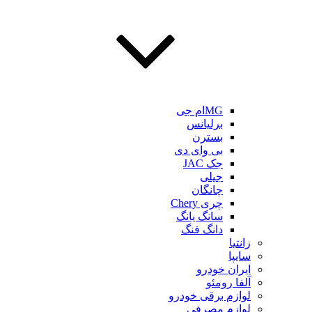
MGام جی
برلیانس
بسترن
بی وای دی
جک JAC
جیلی
چانگان
چری Chery
سانگ یانگ
دانگ فنگ
زانتیا
سایپا
ایران خودرو
آلفا رومئو
لوازم برقی خودرو
لوازم مصرفی