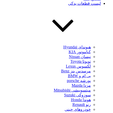
لیست قطعات یدکی
هیوندای Hyundai
کیاموتور KIA
نیسان Nissan
تویوتا Toyota
لکسوس Lexus
مرسدس بنز Benz
بی ام و BMW
پورشه porsche
مزدا Mazda
میتسوبیشی Mitsubishi
سوزوکی Suzuki
هوندا Honda
رنو Renault
خودروهای چینی