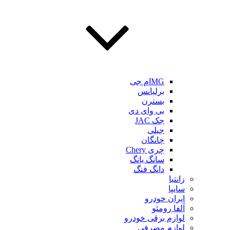
MGام جی
برلیانس
بسترن
بی وای دی
جک JAC
جیلی
چانگان
چری Chery
سانگ یانگ
دانگ فنگ
زانتیا
سایپا
ایران خودرو
آلفا رومئو
لوازم برقی خودرو
لوازم مصرفی