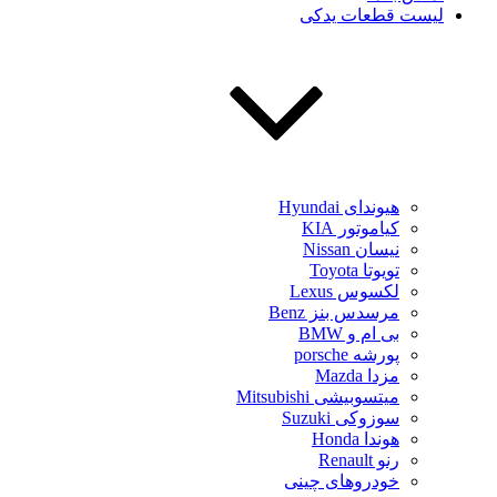
لیست قطعات یدکی
هیوندای Hyundai
کیاموتور KIA
نیسان Nissan
تویوتا Toyota
لکسوس Lexus
مرسدس بنز Benz
بی ام و BMW
پورشه porsche
مزدا Mazda
میتسوبیشی Mitsubishi
سوزوکی Suzuki
هوندا Honda
رنو Renault
خودروهای چینی