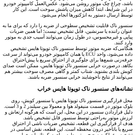
‌باشد، چراغ چک موتور روشن می‌شود. عکس‌العمل کامپیوتر خودرو
در این شرایط، ابتدا کاهش میزان پاشش سوخت است. این کار
توسط ارسال دستور به انژکتورها انجام می‌شود.
سنسور ناک قابلیت تشخیص سطوحی از ضربه را دارد که برای ما به
عنوان راننده یا سرنشین، قابل ‌تشخیص نیست؛ اما همین ضربات
پیاپی و غیرمحسوس، در طول زمان می‌توانند آسیب جدی به موتور
وارد کنند.
هنگامی‌که ضربه موتور توسط سنسور ناک تویوتا هایس تشخیص
داده ‌می‌شود، واحد ECU یا همان کامپیوتر خودرو می‌تواند از سرعت
جرقه‌زنی شمع‌ها برای جلوگیری از احتراق سریع یا پیش‌احتراق
بکاهد. درصورت خرابی سنسور ناک تویوتا هایس، ممکن ‌است صدای
کوبش بلندی بشنوید. شتاب کمتر و گاهی مصرف سوخت بیشتر هم
می‌توانند از نتایج ناخوشایند خرابی سنسور ضربه باشند.
نشانه‌های سنسور ناک تویوتا هایس خراب
محل قرارگیری سنسور ناک تویوتا هایس یا سنسور کوبش، روی
بلوک موتور در قسمت منیفولد هوا و معمولا بین سیلندر 2 و 3 است.
دلیل قراردادن سنسور در این محل، این است که هرگونه ارتعاش و
لرزش موتور به‌راحتی توسط سنسور قابل ‌تشخیص باشد.
هدف از قرارگیری این قطعه، تشخیص ضربات ناشی از احتراق
سریع یا باتاخیر درون محفظه است. این قطعه، نقش اساسی در
تشخیص عملکرد صحیح موتور دارد. برای درک تاثیرات خرابی