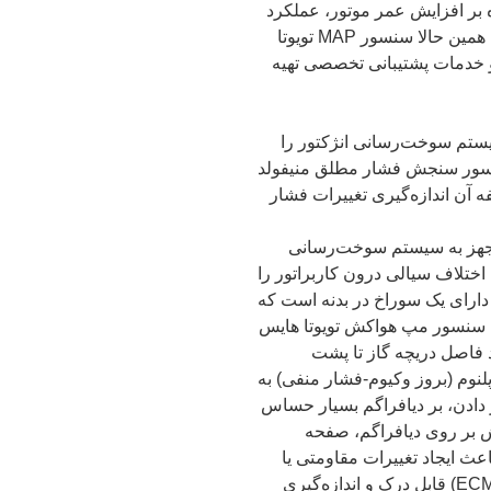
رد، علاوه بر افزایش عمر موتور، عملکرد
روان و اقتصادی تویوتا هایس را تضمین می‌کند. همین حالا سنسور MAP تویوتا
و خدمات پشتیبانی تخصصی تهیه
ستم سوخت‌رسانی انژکتور را
نسور مپ (MAP Sensor) یا سنسور سنجش فشار مطلق منیفولد
Mani) است که وظیفه آن اندازه‌گیری تغییرات فشار
جهز به سیستم سوخت‌رسانی
 اختلاف سیالی درون کاربراتور را
ر دارای یک سوراخ در بدنه است که
ب سنسور مپ هواکش تویوتا هایس
 منیفولد هوا (فضای پِلِنُوم-Plenum/حد فاصل دریچه گاز تا پشت
نوم (بروز وکیوم-فشار منفی) به
 دادن، بر دیافراگم بسیار حساس
ش بر روی دیافراگم، صفحه
عث ایجاد تغییرات مقاومتی یا
ولتاژی می‌شود که از سوی کامپیوتر پیشرانه (ECM) قابل درک و اندازه‌گیری