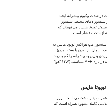
ات در شدت وکیوم پیشرانه ایجاد
ر سنسور دمای محیط، سنسور
 به کامپیوتر تویوتا هایس می‌فهماند که
 اندازه تحت فشار است.
اژ سنسور مپ هواکش تویوتا هایس به
 یک ضریب اصلاحی برای نسبت PWD (مدت زمان باز بودن یا بسته بودن)
ی بنزین به پیشرانه را کم یا زیاد
می‌کند تا پیشرانه در هر سناریو متفاوت، همواره در بازه AFR متناسب (۱۴.۷ “هوا”
ویوتا هایس
 عمر مفید و مشخصی است. بروز
ائمی کاملا مشهود همراه است که