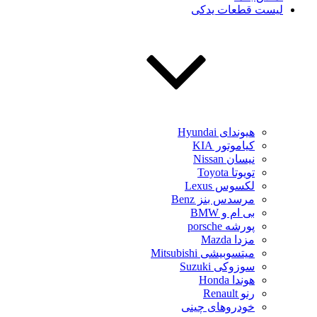
لیست قطعات یدکی
هیوندای Hyundai
کیاموتور KIA
نیسان Nissan
تویوتا Toyota
لکسوس Lexus
مرسدس بنز Benz
بی ام و BMW
پورشه porsche
مزدا Mazda
میتسوبیشی Mitsubishi
سوزوکی Suzuki
هوندا Honda
رنو Renault
خودروهای چینی