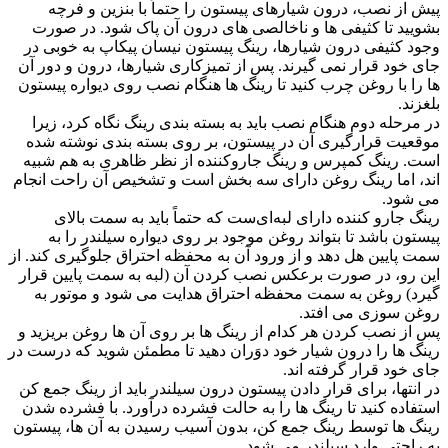
پیش از نصب، درون شیارهای پیستون را حتماً با بنزین و فرچه
بشویید تا کثیفی ها و ناخالصی های درون آن پاک شود. در صورت
وجود کثیفی درون شیارها، رینگ پیستون نیسان پیکاپ به خوبی در
جای خود قرار نمی گیرند. پس از تمیزکاری شیارها، درون و دور آن
ها را با روغن چرب کنید تا رینگ ها هنگام نصب روی دیواره پیستون
بلغزند.
در مرحله دوم هنگام نصب باید به بسته بندی رینگ نگاه کرد، زیرا
موقعیت قرارگیری آن در پیستون، بر روی بسته بندی نوشته شده
است. رینگ کمپرس و رینگ جاروکننده از نظر ظاهری به هم شبیه
اند، اما رینگ روغن دارای سه بخش است و تشخیص آن راحت انجام
می شود.
رینگ جارو کننده دارای لبه‌ای‌ست که حتماً باید به سمت بالای
پیستون باشد تا بتواند روغن موجود بر روی دیواره سیلندر را به
سمت پایین هل دهد و از ورود آن به محفظه احتراق جلوگیری کند. از
این رو، در صورت برعکس نصب کردن آن (لبه به سمت پایین قرار
گیرد) روغن به سمت محفظه احتراق هدایت می شود و موتور به
روغن سوزی می افتد.
پس از نصب کردن هر کدام از رینگ ها بر روی آن ها روغن بریزید و
رینگ ها را درون شیار خود دوَران دهید تا مطمئن شوید که درست در
جای خود قرار گرفته اند.
در انتها، برای قرار دادن پیستون درون سیلندر باید از رینگ جمع کن
استفاده کنید تا رینگ ها را به حالت فشرده درآورد. با فشرده شدن
رینگ ها توسط رینگ جمع کن، بدون آسیب رسیدن به آن ها، پیستون
به راحتی وارد سیلندر می شود.