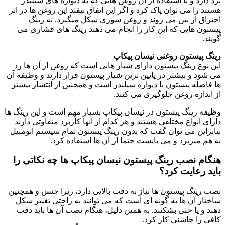
برد دارد و با استفاده از آن روغن هایی که به دیواره های سیلندر
هستند را می توان پاک کرد و اگر این اتفاق نیفتد این روغن ها در اثر
احتراق از بین می روند و روغن سوزی شکل میگیرد. به رینگ
پیستون هایی که این کار را انجام می دهند رینگ های فشاری می
گویند.
رینگ پیستون روغنی نیسان پیکاپ
این نوع رینگ پیستون دارای شیار هایی است که روغن از آن ها رد
می شود و بیشتر در پایین ترین شیار پیستون قرار دارند و وظیفه آن
ها فاصله پیستون با دیواره سیلندر است و همچنین از انتشار بیشتر
از اندازه روغن جلوگیری می کنند.
وظیفه رینگ پیستون در نیسان پیکاپ بسیار مهم است و این رینگ ها
دارای انواع مختلفی هستند و هر کدام از آنها کاربرد متفاوتی دارند
بنابراین می توان گفت که بدون رینگ پیستون تمام سیستم اتومبیل
به هم میریزد و می بایست حتما از آن ها استفاده کرد.
هنگام نصب رینگ پیستون نیسان پیکاپ ها چه نکاتی را
باید رعایت کرد؟
نصب رینگ پیستون ها نیاز به دقت بالایی دارد، زیرا جنس و همچنین
ساختار آن ها به گونه ای است که می توانند به راحتی تغییر شکل
دهند و یا حتی بشکنند. به همین دلیل، هنگام نصب آن ها باید دقت
کافی را چاشنی کار کرد.