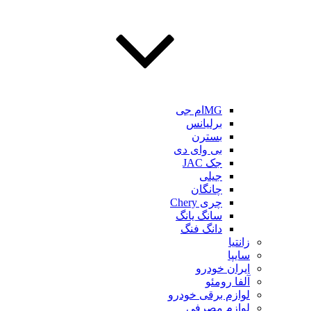
MGام جی
برلیانس
بسترن
بی وای دی
جک JAC
جیلی
چانگان
چری Chery
سانگ یانگ
دانگ فنگ
زانتیا
سایپا
ایران خودرو
آلفا رومئو
لوازم برقی خودرو
لوازم مصرفی