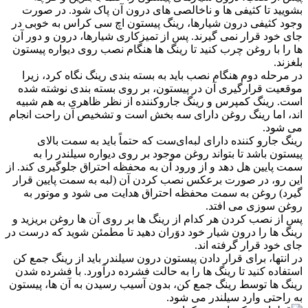
بشویید تا کثیفی ها و ناخالصی های درون آن پاک شود. در صورت
وجود کثیفی درون شیارها، رینگ پیستون اچ سی کراس به خوبی در
جای خود قرار نمی گیرند. پس از تمیزکاری شیارها، درون و دور آن
ها را با روغن چرب کنید تا رینگ ها هنگام نصب روی دیواره پیستون
بلغزند.
در مرحله دوم هنگام نصب باید به بسته بندی رینگ نگاه کرد، زیرا
موقعیت قرارگیری آن در پیستون، بر روی بسته بندی نوشته شده
است. رینگ کمپرس و رینگ جاروکننده از نظر ظاهری به هم شبیه
اند، اما رینگ روغن دارای سه بخش است و تشخیص آن راحت انجام
می شود.
رینگ جارو کننده دارای لبه‌ای‌ست که حتماً باید به سمت بالای
پیستون باشد تا بتواند روغن موجود بر روی دیواره سیلندر را به
سمت پایین هل دهد و از ورود آن به محفظه احتراق جلوگیری کند. از
این رو، در صورت برعکس نصب کردن آن (لبه به سمت پایین قرار
گیرد) روغن به سمت محفظه احتراق هدایت می شود و موتور به
روغن سوزی می افتد.
پس از نصب کردن هر کدام از رینگ ها بر روی آن ها روغن بریزید و
رینگ ها را درون شیار خود دوَران دهید تا مطمئن شوید که درست در
جای خود قرار گرفته اند.
در انتها، برای قرار دادن پیستون درون سیلندر باید از رینگ جمع کن
استفاده کنید تا رینگ ها را به حالت فشرده درآورد. با فشرده شدن
رینگ ها توسط رینگ جمع کن، بدون آسیب رسیدن به آن ها، پیستون
به راحتی وارد سیلندر می شود.