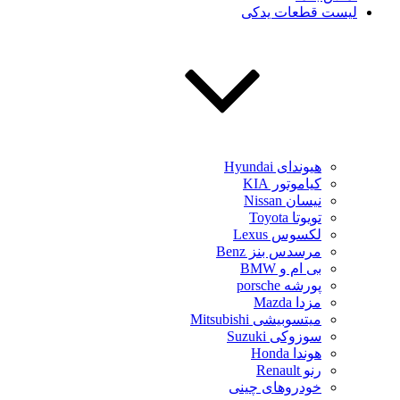
لیست قطعات یدکی
هیوندای Hyundai
کیاموتور KIA
نیسان Nissan
تویوتا Toyota
لکسوس Lexus
مرسدس بنز Benz
بی ام و BMW
پورشه porsche
مزدا Mazda
میتسوبیشی Mitsubishi
سوزوکی Suzuki
هوندا Honda
رنو Renault
خودروهای چینی