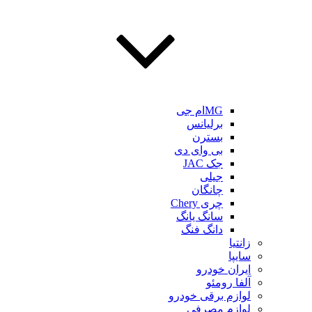
MGام جی
برلیانس
بسترن
بی وای دی
جک JAC
جیلی
چانگان
چری Chery
سانگ یانگ
دانگ فنگ
زانتیا
سایپا
ایران خودرو
آلفا رومئو
لوازم برقی خودرو
لوازم مصرفی