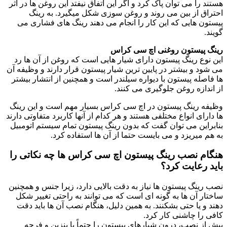
هستند را می توان پاک کرد و اگر این اتفاق نیفتد این روغن ها در اثر
احتراق از بین می روند و روغن سوزی شکل میگیرد. به رینگ
پیستون هایی که این کار را انجام می دهند رینگ های فشاری می
گویند.
رینگ پیستون روغنی اچ سی کراس
این نوع رینگ پیستون دارای شیار هایی است که روغن از آن ها رد
می شود و بیشتر در پایین ترین شیار پیستون قرار دارند و وظیفه آن
ها فاصله پیستون با دیواره سیلندر است و همچنین از انتشار بیشتر
از اندازه روغن جلوگیری می کنند.
وظیفه رینگ پیستون در اچ سی کراس بسیار مهم است و این رینگ
ها دارای انواع مختلفی هستند و هر کدام از آنها کاربرد متفاوتی دارند
بنابراین می توان گفت که بدون رینگ پیستون تمام سیستم اتومبیل
به هم میریزد و می بایست حتما از آن ها استفاده کرد.
هنگام نصب رینگ پیستون اچ سی کراس ها چه نکاتی را
باید رعایت کرد؟
نصب رینگ پیستون ها نیاز به دقت بالایی دارد، زیرا جنس و همچنین
ساختار آن ها به گونه ای است که می توانند به راحتی تغییر شکل
دهند و یا حتی بشکنند. به همین دلیل، هنگام نصب آن ها باید دقت
کافی را چاشنی کار کرد.
پیش از نصب، درون شیارهای پیستون را حتماً با بنزین و فرچه