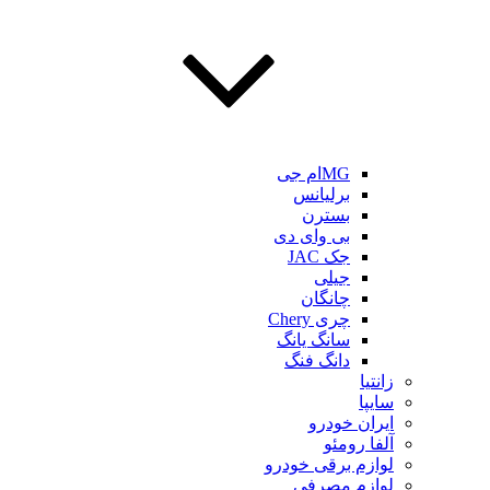
MGام جی
برلیانس
بسترن
بی وای دی
جک JAC
جیلی
چانگان
چری Chery
سانگ یانگ
دانگ فنگ
زانتیا
سایپا
ایران خودرو
آلفا رومئو
لوازم برقی خودرو
لوازم مصرفی