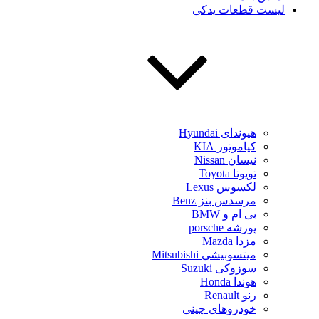
لیست قطعات یدکی
هیوندای Hyundai
کیاموتور KIA
نیسان Nissan
تویوتا Toyota
لکسوس Lexus
مرسدس بنز Benz
بی ام و BMW
پورشه porsche
مزدا Mazda
میتسوبیشی Mitsubishi
سوزوکی Suzuki
هوندا Honda
رنو Renault
خودروهای چینی