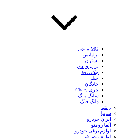
MGام جی
برلیانس
بسترن
بی وای دی
جک JAC
جیلی
چانگان
چری Chery
سانگ یانگ
دانگ فنگ
زانتیا
سایپا
ایران خودرو
آلفا رومئو
لوازم برقی خودرو
لوازم مصرفی