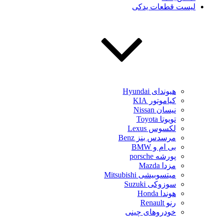
لیست قطعات یدکی
هیوندای Hyundai
کیاموتور KIA
نیسان Nissan
تویوتا Toyota
لکسوس Lexus
مرسدس بنز Benz
بی ام و BMW
پورشه porsche
مزدا Mazda
میتسوبیشی Mitsubishi
سوزوکی Suzuki
هوندا Honda
رنو Renault
خودروهای چینی