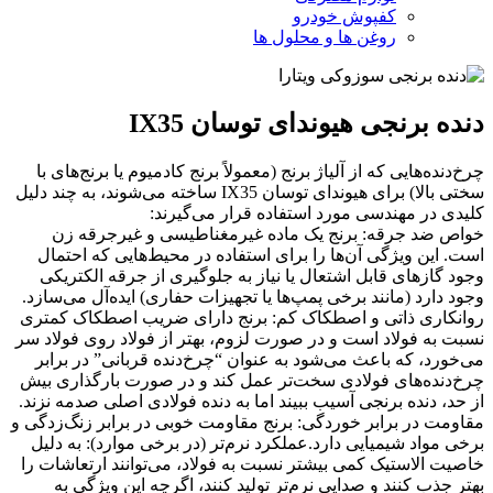
کفپوش خودرو
روغن ها و محلول ها
دنده برنجی هیوندای توسان IX35
چرخ‌دنده‌هایی که از آلیاژ برنج (معمولاً برنج کادمیوم یا برنج‌های با
سختی بالا) برای هیوندای توسان IX35 ساخته می‌شوند، به چند دلیل
کلیدی در مهندسی مورد استفاده قرار می‌گیرند:
خواص ضد جرقه: برنج یک ماده غیرمغناطیسی و غیرجرقه زن
است. این ویژگی آن‌ها را برای استفاده در محیط‌هایی که احتمال
وجود گازهای قابل اشتعال یا نیاز به جلوگیری از جرقه الکتریکی
وجود دارد (مانند برخی پمپ‌ها یا تجهیزات حفاری) ایده‌آل می‌سازد.
روانکاری ذاتی و اصطکاک کم: برنج دارای ضریب اصطکاک کمتری
نسبت به فولاد است و در صورت لزوم، بهتر از فولاد روی فولاد سر
می‌خورد، که باعث می‌شود به عنوان “چرخ‌دنده قربانی” در برابر
چرخ‌دنده‌های فولادی سخت‌تر عمل کند و در صورت بارگذاری بیش
از حد، دنده برنجی آسیب ببیند اما به دنده فولادی اصلی صدمه نزند.
مقاومت در برابر خوردگی: برنج مقاومت خوبی در برابر زنگ‌زدگی و
برخی مواد شیمیایی دارد.عملکرد نرم‌تر (در برخی موارد): به دلیل
خاصیت الاستیک کمی بیشتر نسبت به فولاد، می‌توانند ارتعاشات را
بهتر جذب کنند و صدایی نرم‌تر تولید کنند، اگرچه این ویژگی به