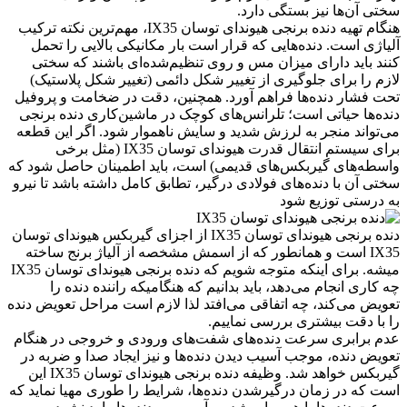
سختی آن‌ها نیز بستگی دارد.
هنگام تهیه دنده برنجی هیوندای توسان IX35، مهم‌ترین نکته ترکیب
آلیاژی است. دنده‌هایی که قرار است بار مکانیکی بالایی را تحمل
کنند باید دارای میزان مس و روی تنظیم‌شده‌ای باشند که سختی
لازم را برای جلوگیری از تغییر شکل دائمی (تغییر شکل پلاستیک)
تحت فشار دنده‌ها فراهم آورد. همچنین، دقت در ضخامت و پروفیل
دنده‌ها حیاتی است؛ تلرانس‌های کوچک در ماشین‌کاری دنده برنجی
می‌تواند منجر به لرزش شدید و سایش ناهموار شود. اگر این قطعه
برای سیستم انتقال قدرت هیوندای توسان IX35 (مثل برخی
واسطه‌های گیربکس‌های قدیمی) است، باید اطمینان حاصل شود که
سختی آن با دنده‌های فولادی درگیر، تطابق کامل داشته باشد تا نیرو
به درستی توزیع شود
دنده برنجی هیوندای توسان IX35 از اجزای گیربکس هیوندای توسان
IX35 است و همانطور که از اسمش مشخصه از آلیاژ برنج ساخته
میشه. برای اینکه متوجه شویم که دنده برنجی هیوندای توسان IX35
چه کاری انجام می‌دهد، باید بدانیم که هنگامیکه راننده دنده را
تعویض می‌کند، چه اتفاقی می‌افتد لذا لازم است مراحل تعویض دنده
را با دقت بیشتری بررسی نماییم.
عدم برابری سرعت دنده‌های شفت‌های ورودی و خروجی در هنگام
تعویض دنده، موجب آسیب دیدن دنده‌ها و نیز ایجاد صدا و ضربه در
گیربکس خواهد شد. وظیفه دنده برنجی هیوندای توسان IX35 این
است که در زمان درگیرشدن دنده‌ها، شرایط را طوری مهیا نماید که