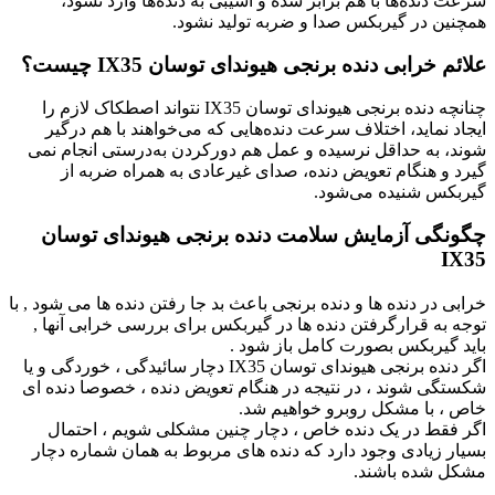
سرعت دنده‌ها با هم برابر شده و آسیبی به دنده‌ها وارد نشود،
همچنین در گیربکس صدا و ضربه تولید نشود.
علائم خرابی دنده برنجی هیوندای توسان IX35 چیست؟
چنانچه دنده برنجی هیوندای توسان IX35 نتواند اصطکاک لازم را
ایجاد نماید، اختلاف سرعت دنده‌هایی که می‌خواهند با هم درگیر
شوند، به حداقل نرسیده و عمل هم دورکردن به‌درستی انجام نمی
گیرد و هنگام تعویض دنده، صدای غیرعادی به همراه ضربه از
گیربکس شنیده می‌شود.
چگونگی آزمایش سلامت دنده برنجی هیوندای توسان
IX35
خرابی در دنده ها و دنده برنجی باعث بد جا رفتن دنده ها می شود , با
توجه به قرارگرفتن دنده ها در گیربکس برای بررسی خرابی آنها ,
باید گیربکس بصورت کامل باز شود .
اگر دنده برنجی هیوندای توسان IX35 دچار سائیدگی ، خوردگی و یا
شکستگی شوند ، در نتیجه در هنگام تعویض دنده ، خصوصا دنده ای
خاص ، با مشکل روبرو خواهیم شد.
اگر فقط در یک دنده خاص ، دچار چنین مشکلی شویم ، احتمال
بسیار زیادی وجود دارد که دنده های مربوط به همان شماره دچار
مشکل شده باشند.