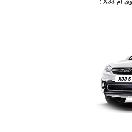
 X33 :