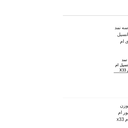
نمد
نسیل ام
X