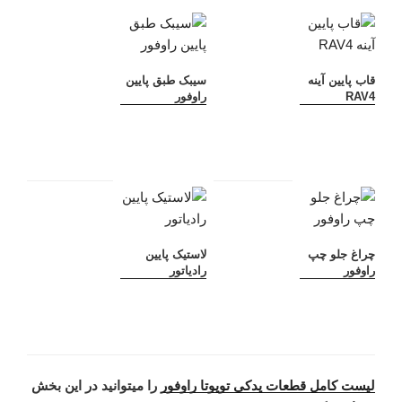
قاب پایین آینه
سیبک طبق پایین
RAV4
راوفور
چراغ جلو چپ
لاستیک پایین
راوفور
رادیاتور
لیست کامل قطعات یدکی تویوتا راوفور
را میتوانید در این بخش