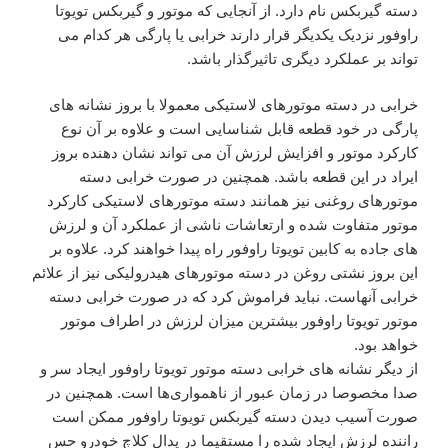
دسته گیربکس نام دارد. از آنجایی که موتور و گیربکس تویوتا
راوفور نزدیک یکدیگر قرار دارند خرابی یا پارگی هر کدام می
تواند بر عملکرد دیگری تاثیرگذار باشد.
خرابی در دسته موتورهای لاستیکی معمولا با بروز نشانه های
پارگی در خود قطعه قابل شناسایی است و علاوه بر آن نوع
کارکرد موتور و افزایش لرزش آن می تواند نشان دهنده بروز
ایراد در این قطعه باشد. همچنین در صورت خرابی دسته
موتورهای روغنی نیز همانند دسته موتورهای لاستیکی کارکرد
موتور متفاوت شده و ارتعاشات ناشی از عملکرد آن و لرزش
های جاده به کابین تویوتا راوفور راه پیدا خواهند کرد. علاوه بر
این بروز نشتی روغن در دسته موتورهای هیدرولیکی نیز از علائم
خرابی آنهاست. نباید فراموش کرد که در صورت خرابی دسته
موتور تویوتا راوفور بیشترین میزان لرزش در اطراف موتور
خواهد بود.
از دیگر نشانه های خرابی دسته موتور تویوتا راوفور ایجاد سر و
صدا مخصوصا در زمان عبور از ناهمواری‌ها است. همچنین در
صورت آسیب دیدن دسته گیربکس تویوتا راوفور ممکن است
راننده لرزش ایجاد شده را مستقیما در پدال کلاچ خودرو حس