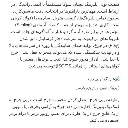
کیفیت توپی بلبرینگ نیسان شوکا مستقیماً با ایمنی رانندگی در
ارتباط است. مهم‌ترین پارامترها در انتخاب، دقت ماشین‌کاری
سطوح تماس بلبرینگ‌ها، کیفیت متریال ساچمه‌ها (فولاد کربنی
سخت‌کاری شده) و مهم‌تر از همه، کیفیت آب‌بندی (Sealing)
مجموعه در برابر نفوذ آب، گرد و غبار و آلودگی‌های جاده است.
بلبرینگ‌های بی‌کیفیت به سرعت دچار فرسایش، لق شدن
(Play) در چرخ، تولید صدای ساییدگی یا زوزه در سرعت‌های بالا
و در نهایت شکستگی شده که می‌تواند منجر به قفل شدن چرخ
یا جدا شدن آن از محور شود؛ لذا انتخاب برندهای معتبر با
گواهی‌های استاندارد (مانند ISO/TS) توصیه می‌شود
بلبرینگ توپی چرخ پژو پارس
وظیفه توپی چرخ متصل کردن محور به چرخ است. توپی چرخ به
کمک یک بلبرینگ اجازه می دهد چرخ به آرامی بچرخد. یک توپی
از یک فلنچ چرخ در یک طرف برای نصب روتور ترمز یا درام ترمز
استفاده می کند.