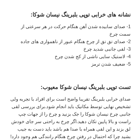
نشانه های خرابی توپی بلبرینگ نیسان شوکا:
1- صدای سابیده شدن آهن هنگام حرکت در هر سرعتی از
سمت چرخ
2- صدای تق تق از چرخ هنگام عبور از ناهمواری های جاده
3- لقی جانبی شدید چرخ
4- لاستیک سایی ناشی از کج شدن چرخ
5- ضعیف شدن ترمز
تست توپی بلبرینگ نیسان شوکا معیوب:
صدای خرابی بلبرینگ تقریبا واضح است برای افراد با تجربه ولی
تشخیص نهایی توسط مکانیک باید انجام شود.برای بررسی لقی
جانبی چرخ نیسان شوکا را جک بزنید و چرخ را از جهات چپ
راست و بالا پایین تکان دهید.اگر چرخ به راحتی سر جای خودش
لق بزند و این لقی همراه با صدا هم باشد باید دست به جیب
بشید چرا که احتمال در رفتن چرخ هنگام رانندگی هم وجود دارد!