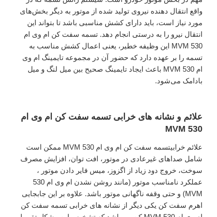
واقع انتقال دهنده نیروی تولید شده از موتور به دیگر بخش‌های
مورد نیاز است، باید دارای کشش مناسبی باشد تا بتواند این
انتقال نیرو را به درستی انجام دهد. تسمه سفت کن ام وی ام
530 MVM این وظیفه خطیر، یعنی اعمال کشش مناسب به
تسمه را بر عهده دارد که حضور آن در مجموعه تایمینگ ام وی
ام 530 MVM باعث ایجاد تایمینگ صحیح بین میل لنگ و میل
بادامک می‌شود.
علائم و نشانه های خرابی تسمه سفت کن ام وی ام
530 MVM
علائم خرابیتسمه سفت کن ام وی ام 530 MVM ممکن است
شامل صداهای غیرعادی در موتور، افت توان، افزایش مصرف
سوخت، خروج دود زیاد از اگزوز، میس فایر دادن موتور ،
عملکرد نامناسب موتور (مانند روشن نشدن ام وی ام 530
MVM) و حتی وقفه ناگهانی موتور باشد. علاوه بر این جابجایی
اهرم سفت کن یکی دیگر از نشانه های خرابی تسمه سفت کن
ام وی ام 530 MVM کن می‌باشد که تشخیص این مشکل تقریبا