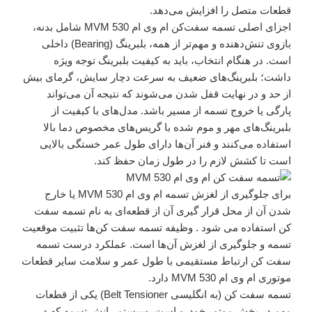
قطعات متصل را افزایش می‌دهد.
اجزای اصلی تسمه سفت‌کن ام وی ام 530 MVM شامل بدنه،
بازوی تنش‌دهنده و مهم‌تر از همه، بلبرینگ (Bearing) داخلی
است. در هنگام انتخاب، باید به کیفیت بلبرینگ توجه ویژه
داشت؛ بلبرینگ‌های ضعیف به سرعت دچار سایش، گرمای بیش
از حد و در نهایت قفل شدن می‌شوند که نتیجه آن می‌تواند
پارگی یا خروج تسمه از مسیر باشد. مدل‌های با کیفیت از
بلبرینگ‌های مهر و موم شده با گریس‌های مخصوص دما بالا
استفاده می‌کنند و فنر آن‌ها دارای طول عمر خستگی بالایی
است تا کشش لازم را در طول زمان حفظ کند.
برای جلوگیری از لغزش تسمه ام وی ام 530 MVM یا خارج
شدن آن از محل قرار گیری آن از قطعه‌ای به نام تسمه سفت
کن استفاده می شود . وظیفه تسمه سفت کن‌ها تثبیت موقعیت
تسمه‌ و جلوگیری از لغزش آن‌ها است. عملکرد درست تسمه
سفت کن ارتباط مستقیمی با طول عمر و سلامت سایر قطعات
موتوری ام وی ام 530 MVM دارد.
تسمه سفت کن (به انگلیسی Belt Tensioner) یکی از قطعات
مهم در بخش موتور خودرو است. سیستم رانش تسمه که در