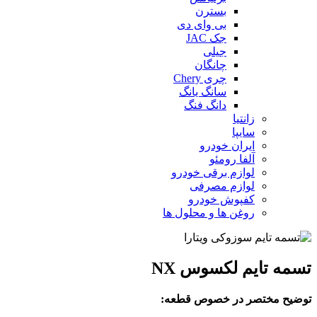
بسترن
بی وای دی
جک JAC
جیلی
چانگان
چری Chery
سانگ یانگ
دانگ فنگ
زانتیا
سایپا
ایران خودرو
آلفا رومئو
لوازم برقی خودرو
لوازم مصرفی
کفپوش خودرو
روغن ها و محلول ها
تسمه تایم لکسوس NX
توضیح مختصر در خصوص قطعه: