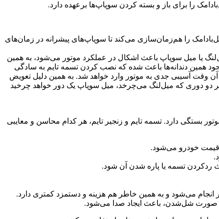
تسمه تایم (Timing Belt) یا زنجیر تایمینگ (Timing Chain) یا کم‌بلت (CamBelt) بخشی از پیشرانه احتراق د
از آنجایی که کار تسمه تایم لکسوس NX تنظیم زمانبندی باز و بسته شدن سوپاپ‌ه
دلیل روی این تسمه دندانه‌هایی وجود دارد که این دندانه‌ها روی
تسمه‌های دیگر مثل تسمه دینام نباشد. کافی است تسمه تایم چند دن
تسمه تایم باید توسط یک مکانیک و تعمیرکار حرفه‌ای انجام شود و ا
در بعضی از موتورهای درون‌سوز از تسمه تایم و در بعضی از پیشرانه
💎 تسمه تایم برای طر

💎 احتمال آسیب‌دیدن زنجیر تایم در 
💎 برای تعویض زنجیر تایم نیز نیاز است تا بسیاری از قطعات جل
💎 از دیگر محاسن تسمه تایم نسبت به زنجی