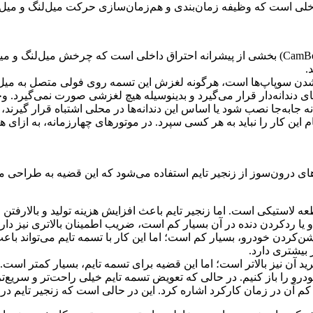
اخلی است که چرخش میل‌لنگ و میل‌بادامک را هم‌زمان‌سازی می‌کند تا سوپاپ‌های پیشرانه در زمان‌های
م
ا است، هرگونه لغزش این تسمه روی فولی متصل به میل‌لنگ یا میل سوپاپ باعث اشکال 
 فولی‌های دندانه‌دار قرار می‌گیرد و بدینوسیله هیچ لغزشی صورت نمی‌گ
دانه جابه‌جا نصب شود یا اساس این دندانه‌ها در محلی اشتباه قرار گی
نجام این کار را نباید به هر کسی سپرد. در موتورهای چهارزمانه، به ا
‌های درون‌سوز از زنجیر تایم استفاده می‌شود که این قضیه به طراحی 
احان پیشرانه، هزینه کمتری دارد چرا که یک قطعه لاستیکی است. اما ز
 زنجیر تایم، عمر بسیار بیشتری دارد و از آنجا که احتمال پاره شدن و
زمان بکسل ماشین یا در دنده روشن‌کردن خودرو، بسیار کم است؛ اما ای
💎 تسمه تایم 
💎 در صورت نیاز به تعویض، زنجیر تایم هزینه بیشتری دارد و قیمت خری
وی خودرو را باز کنیم. در حالی که تعویض تسمه تایم خیلی راحت‌تر و س
ر تایم باید به صدای بسیار کم آن در زمان کارکرد اشاره کرد. این د