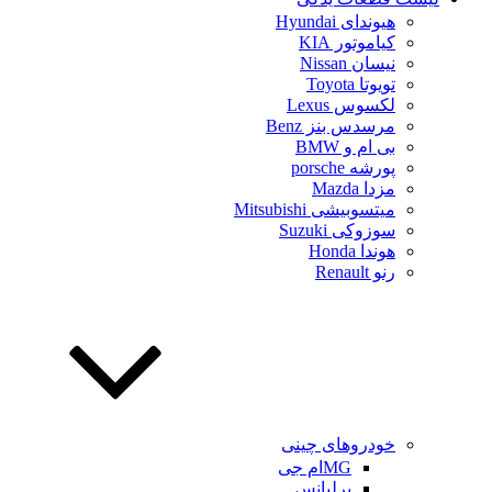
هیوندای Hyundai
کیاموتور KIA
نیسان Nissan
تویوتا Toyota
لکسوس Lexus
مرسدس بنز Benz
بی ام و BMW
پورشه porsche
مزدا Mazda
میتسوبیشی Mitsubishi
سوزوکی Suzuki
هوندا Honda
رنو Renault
خودروهای چینی
MGام جی
برلیانس