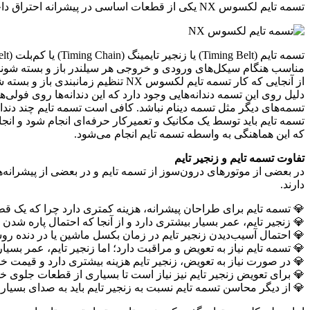
تسمه تایم لکسوس NX یکی از قطعات اساسی در پیشرانه احتراق داخلی است که وظیفه زمان‌بندی و هم‌زمان‌سازی حرکت میل‌لنگ و میل‌بادامک را برای باز و بسته کردن سوپاپ‌ها برعهده دارد.
مناسب هنگام سیکل‌های ورودی و خروجی هر سیلندر باز و بسته شوند
از آنجایی که کار تسمه تایم لکسو
دلیل روی این تسمه دندانه‌هایی وجود دارد که این دندانه‌ها روی فول
تسمه‌های دیگر مثل تسمه دینام نباشد. کافی است تسمه تایم چند دندان
تسمه تایم باید توسط یک مکانیک و تعمیرکار حرفه‌ای انجام شود و انج
که این هماهنگی به واسطه تسمه تایم انجام می‌شود.
تفاوت تسمه تایم و زنجیر تایم
در بعضی از موتورهای درون‌سوز از تسمه تایم و در بعضی از پیشرانه‌ه
دارند.
💎 تسمه تایم برای طراحان پیشرانه، هزینه کمتری دارد چرا که یک قط
💎 زنجیر تایم، عمر بسیار بیشتری دارد و از آنجا که احتمال پاره شدن 
💎 احتمال آسیب‌دیدن زنجیر تایم در زمان بکسل ماشین یا در دنده روش
💎 تسمه تایم نیاز به تعویض و مراقبت دارد؛ اما زنجیر تایم، عمر بسیار
💎 در صورت نیاز به تعویض، زنجیر تایم هزینه بیشتری دارد و قیمت خری
💎 برای تعویض زنجیر تایم نیز نیاز است تا بسیاری از قطعات جلوی خو
💎 از دیگر محاسن تسمه تایم نسبت به زنجیر تایم باید به صدای بسیا