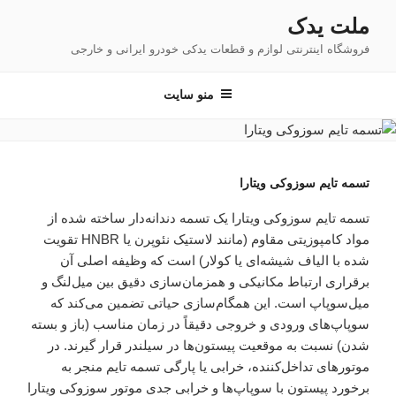
فتن
ملت یدک
ه
فروشگاه اینترنتی لوازم و قطعات یدکی خودرو ایرانی و خارجی
حتوا
منو سایت
تسمه تایم سوزوکی ویتارا
تسمه تایم سوزوکی ویتارا یک تسمه دندانه‌دار ساخته شده از
مواد کامپوزیتی مقاوم (مانند لاستیک نئوپرن یا HNBR تقویت
شده با الیاف شیشه‌ای یا کولار) است که وظیفه اصلی آن
برقراری ارتباط مکانیکی و همزمان‌سازی دقیق بین میل‌لنگ و
میل‌سوپاپ است. این همگام‌سازی حیاتی تضمین می‌کند که
سوپاپ‌های ورودی و خروجی دقیقاً در زمان مناسب (باز و بسته
شدن) نسبت به موقعیت پیستون‌ها در سیلندر قرار گیرند. در
موتورهای تداخل‌کننده، خرابی یا پارگی تسمه تایم منجر به
برخورد پیستون با سوپاپ‌ها و خرابی جدی موتور سوزوکی ویتارا