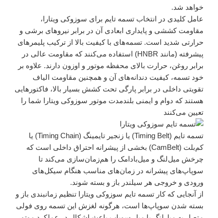
خواهد شد.
عامل کلیدی در انتخاب تسمه تایم برای سوزوکی ویتارا،
مقاومت کششی و پایداری ابعادی آن در برابر نیروهای برشی و
حرارتی شدید است. تسمه‌های با کیفیت بالا از ترکیب پلیمرهای
پیشرفته (مانند HNBR) استفاده می‌کنند که مقاومت عالی در
برابر روغن، حرارت بالای محفظه موتور و اوزون دارند. علاوه بر
خود تسمه، کیفیت دندانه‌های آن و همچنین مقاومت الیاف
تقویتی داخلی در برابر پارگی تحت کشش بسیار بالا، فاکتورهایی
هستند که دوام و ایمنی بلندمدت موتور سوزوکی ویتارا شما را
تعیین می‌کنند
تسمه تایم (Timing Belt) یا زنجیر تایمینگ (Timing Chain) یا
کم‌بلت (CamBelt) بخشی از پیشرانه احتراق داخلی است که
چرخش میل‌لنگ و میل‌بادامک را هم‌زمان‌سازی می‌کند تا
سوپاپ‌های پیشرانه در زمان‌های مناسب هنگام سیکل‌های
ورودی و خروجی هر سیلندر باز و بسته شوند.
از آنجایی که کار تسمه تایم سوزوکی ویتارا تنظیم زمانبندی باز و
بسته شدن سوپاپ‌ها است، هرگونه لغزش این تسمه روی فولی
متصل به میل‌لنگ یا میل سوپاپ باعث اشکال در عملکرد موتور