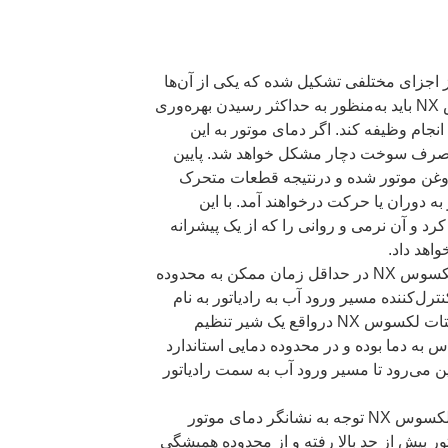
 اجزای مختلفی تشکیل شده که یکی از آن‌ها
ترموستات می باشد. موتور لکسوس NX باید به‌منظور به حداکثر رسیدن بهره‌وری
نجام وظیفه کند. اگر دمای موتور به این
 مصرف سوخت دچار مشکل خواهد شد. پایین
وغن موتور شده و درنتیجه قطعات متحرک
 سختی بالاتر به دوران یا حرکت درخواهند آمد. با این
رد و آن نرمی و روانی را که از یک پیشرانه
واهد داد.
بنابراین به‌منظور آنکه دمای موتور لکسوس NX در حداقل زمان ممکن به محدوده
ترل‌کننده مسیر ورود آب به رادیاتور به نام
ترموستات استفاده می‌شود. ترموستات لکسوس NX درواقع یک شیر تنظیم
ه دما بوده و در محدوده دمایی استاندارد
ین می‌رود تا مسیر ورود آب به سمت رادیاتور
مهم‌ترین علامت خرابی ترموستات لکسوس NX توجه به نشانگر دمای موتور
ر بیش از حد بالا رفته و از محدوده همیشگی