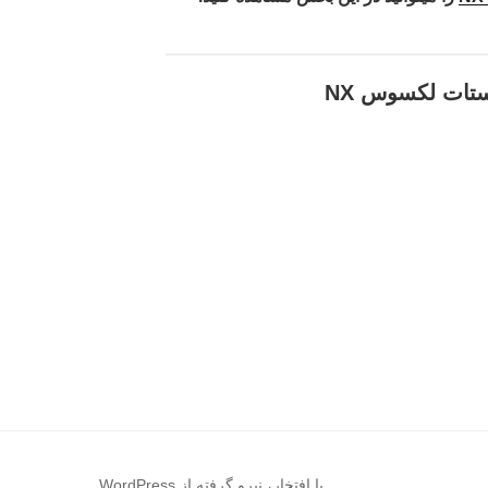
تات لکسوس NX
با افتخار، نیرو گرفته از WordPress