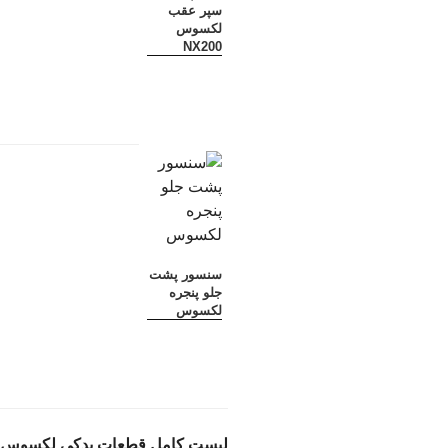
سپر عقب
لکسوس
NX200
سنسور پشت
جلو پنجره
لکسوس
لیست کامل قطعات یدکی لکسوس NX