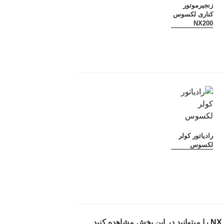
زنجیرموتور
کناری لکسوس
NX200
رادیاتور کولر
لکسوس
را میتوانید در این بخش مشاهده کنید.