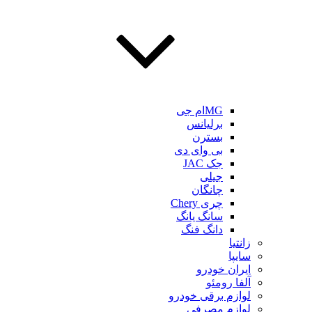
MGام جی
برلیانس
بسترن
بی وای دی
جک JAC
جیلی
چانگان
چری Chery
سانگ یانگ
دانگ فنگ
زانتیا
سایپا
ایران خودرو
آلفا رومئو
لوازم برقی خودرو
لوازم مصرفی