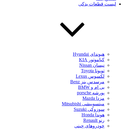
لیست قطعات یدکی
هیوندای Hyundai
کیاموتور KIA
نیسان Nissan
تویوتا Toyota
لکسوس Lexus
مرسدس بنز Benz
بی ام و BMW
پورشه porsche
مزدا Mazda
میتسوبیشی Mitsubishi
سوزوکی Suzuki
هوندا Honda
رنو Renault
خودروهای چینی