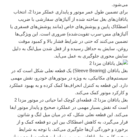
می‌شود.
برای تضمین طول عمر موتور و پایداری عملکر مزدا 2، انتخاب
یاتاقان‌های بغل ساخته شده از آلیاژهای سفارشی با ضریب
اصطکاک پایین و پوشش‌های خاص (مانند پوشش‌های فسفری یا
آلیاژهای مس-سرب تقویت‌شده) ضروری است. این ویژگی‌ها
تضمین می‌کنند که حتی در شرایط فشار بالا و کمبود موقت
روغن، سایش به حداقل رسیده و از قفل شدن میل‌لنگ به دلیل
سایش محوری جلوگیری به عمل می‌آید.
بغل یاتاقان (Sleeve Bearing) یک قطعه نعلی شکل است که در
سیستم‌های مکانیکی، به ویژه در موتورهای خودرو، نقش مهمی
دارد. این قطعه به کنترل انحراف‌ها کمک کرده و به بهبود عملکرد
و کارکرد موتور کمک می‌کند.
بغل یاتاقان مزدا 2، قطعه‌ای کوچک اما حیاتی در موتور مزدا 2
است که نقش بسیار مهمی در عملکرد صحیح و پایدار موتور ایفا
می‌کند. این قطعه نعلی شکل، که در میان میل لنگ و شاتون
قرار می‌گیرد، به کاهش اصطکاک بین این دو قطعه کمک و از
برخورد و خوردگی آن‌ها جلوگیری می‌کند. با توجه به شرایط
سخت کاری بغل یاتاقان، به مرور زمان این قطعه ساییده و نیاز