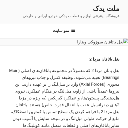
فتن
ملت یدک
ه
فروشگاه اینترنتی لوازم و قطعات یدکی خودرو ایرانی و خارجی
حتوا
منو سایت
بغل یاتاقان مزدا 2
بغل یاتان مزدا 2 که معمولاً در مجموعه یاتاقان‌های اصلی (Main
Bearings) تعبیه می‌شوند، وظیفه کنترل و جذب نیروهای
محوری (Axial Forces) وارد بر میل‌لنگ را بر عهده دارند. این
نیروها عمدتاً ناشی از زاویه میل‌لنگ در هنگام عملکرد، نیروی
هل‌دهندگی پیستون‌ها، و عملکرد گیربکس (به ویژه در مزدا
2های دیفرانسیل عقب یا انتقال قدرت خاص) هستند. یاتاقان
بغل مزدا 2 با فراهم کردن یک سطح تماس با کمترین اصطکاک،
مانع از حرکت طولی میل‌لنگ و در نتیجه سایش یا آسیب دیدن
سایر یاتاقان‌های اصلی و قطعات متصل مانند کوپلینگ‌ها