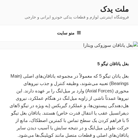
فتن
ملت یدک
ه
فروشگاه اینترنتی لوازم و قطعات یدکی خودرو ایرانی و خارجی
حتوا
منو سایت
بغل یاتاقان تیگو 5
بغل یاتان تیگو 5 که معمولاً در مجموعه یاتاقان‌های اصلی (Main
Bearings) تعبیه می‌شوند، وظیفه کنترل و جذب نیروهای
محوری (Axial Forces) وارد بر میل‌لنگ را بر عهده دارند. این
نیروها عمدتاً ناشی از زاویه میل‌لنگ در هنگام عملکرد، نیروی
هل‌دهندگی پیستون‌ها، و عملکرد گیربکس (به ویژه در تیگو 5های
دیفرانسیل عقب یا انتقال قدرت خاص) هستند. یاتاقان بغل تیگو
5 با فراهم کردن یک سطح تماس با کمترین اصطکاک، مانع از
حرکت طولی میل‌لنگ و در نتیجه سایش یا آسیب دیدن سایر
یاتاقان‌های اصلی و قطعات متصل مانند کوپلینگ‌ها می‌شود.