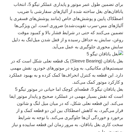
برای تضمین طول عمر موتور و پایداری عملکر تیگو 5، انتخاب
یاتاقان‌های بغل ساخته شده از آلیاژهای سفارشی با ضریب
اصطکاک پایین و پوشش‌های خاص (مانند پوشش‌های فسفری یا
آلیاژهای مس-سرب تقویت‌شده) ضروری است. این ویژگی‌ها
تضمین می‌کنند که حتی در شرایط فشار بالا و کمبود موقت
روغن، سایش به حداقل رسیده و از قفل شدن میل‌لنگ به دلیل
سایش محوری جلوگیری به عمل می‌آید.
بغل یاتاقان (Sleeve Bearing) یک قطعه نعلی شکل است که در
سیستم‌های مکانیکی، به ویژه در موتورهای خودرو، نقش مهمی
دارد. این قطعه به کنترل انحراف‌ها کمک کرده و به بهبود عملکرد
و کارکرد موتور کمک می‌کند.
بغل یاتاقان تیگو 5، قطعه‌ای کوچک اما حیاتی در موتور تیگو 5
است که نقش بسیار مهمی در عملکرد صحیح و پایدار موتور ایفا
می‌کند. این قطعه نعلی شکل، که در میان میل لنگ و شاتون
قرار می‌گیرد، به کاهش اصطکاک بین این دو قطعه کمک و از
برخورد و خوردگی آن‌ها جلوگیری می‌کند. با توجه به شرایط
سخت کاری بغل یاتاقان، به مرور زمان این قطعه ساییده و نیاز
به تعویض دارد.