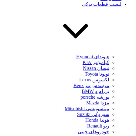
لیست قطعات یدکی
هیوندای Hyundai
کیاموتور KIA
نیسان Nissan
تویوتا Toyota
لکسوس Lexus
مرسدس بنز Benz
بی ام و BMW
پورشه porsche
مزدا Mazda
میتسوبیشی Mitsubishi
سوزوکی Suzuki
هوندا Honda
رنو Renault
خودروهای چینی