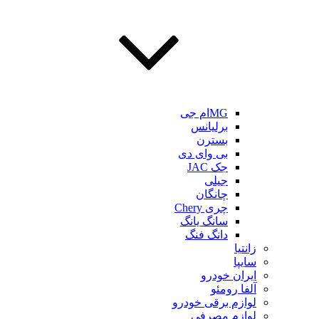
MGام جی
برلیانس
بسترن
بی وای دی
جک JAC
جیلی
چانگان
چری Chery
سانگ یانگ
دانگ فنگ
زانتیا
سایپا
ایران خودرو
آلفا رومئو
لوازم برقی خودرو
لوازم مصرفی