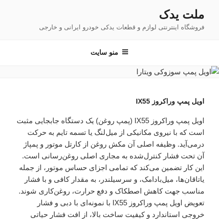
فتن
ملت یدک
ه
فروشگاه اینترنتی لوازم و قطعات یدکی خودرو ایرانی و خارجی
حتوا
منو سایت
اویل پمپ وراکروز IX55
اویل پمپ وراکروز IX55 (پمپ روغن) یک دستگاه جابجایی مثبت
است که با نیروی مکانیکی از میل‌لنگ یا تسمه تایم به حرکت
درمی‌آید. وظیفه اصلی آن مکش روغن از کارتل موتور و پمپاژ
آن تحت فشار کنترل‌شده به مجاری اصلی روغن‌رسانی است.
این کار تضمین می‌کند که تمامی اجزای حساس موتور، از جمله
یاتاقان‌ها، میل‌بادامک، و سرسیلندر، به مقدار کافی و با فشار
مناسب جهت کاهش اصطکاک و دفع حرارت، روغن‌کاری شوند.
تعویض اویل پمپ وراکروز IX55 با نمونه‌ای با دبی و فشار
خروجی استاندارد و کیفیت ساخت بالا، از افت فشار حیاتی