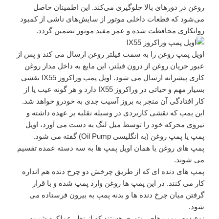
روغن در دورهای بالا جلوگیری می‌کند. این اطمینان حاصل
می‌شود که قطعات داخلی موتور از سایش‌های ناشی از کمبود
روانکاری محافظت شده و عمر مفید موتور تضمین گردد.
اویل پمپ روغن را به سمت فیلتر روغن ارسال می کند و پس از
عبور جریان روغن از درون فیلتر، این مایع به داخل مدار روغن
کاری پیشرانه ارسال می شود. اویل پمپ وراکروز IX55 نقشی
بسیار مهم و حیاتی در وراکروز IX55 دارد و هر گونه عیب یا از
کار افتادگی آن منجر به بروز آسیب جدی به خودرو خواهد شد.
این پمپ که نقشی کاربردی در وسیله نقلیه بر عهده داشته و
نیروی محرکه خود را توسط میل لنگ به دست می آورد، اویل
پمپ یا پمپ روغن (به انگلیسی Oil Pump) گفته می شود.
پمپ های روغن یا همان اویل پمپ ها به سه دسته عمده تقسیم
می شوند.
پمپ های دنده ای که از طریق چرخش دو چرخ دنده هم انداره
کار می کنند. در این پمپ ها روغن وارد پمپ شده و با قرار
گرفتن میان چرخ دنده ها و بدنه پمپ به بیرون فرستاده می
شود.
نوع دوم، پمپ های روتوری هستند که از نظر عملکرد شببیه