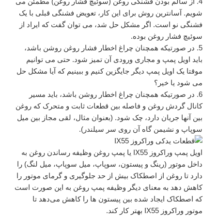
4. از سالم بودن فشنگی روغن (سوئیچ فشار روغن) مطمئن می
شویم. آسانترین روش برای این کار، تعویض فشنگی قبلی با یک
فشنگی نو است. اگر مشکل حل شد، می توان گفت که ایراد از
سوئیچ فشار روغن بوده.
5. در صورتیکه همچنان چراغ اخطار فشار روغن روشن باشد،
باید اویل پمپ و مجاری ورودی آن تمیز شود. حتی می توانیم
موقتا یک اویل پمپ دیگر جایگزین کنیم و ببینیم که آیا مشکل حل
می شود یا خیر؟
6. در صورتیکه همچنان چراغ اخطار روشن باشد، باید مسیر
کانال گردش روغن و فاصله بین قطعات ثابت و متحرک که روغن
بین آنها جریان دارد، چک شود. (بعنوان مثال، لقی مجاز بین میل
سوپاپ و نشیمن گاه آن روی سر سیلندر).
اویل پمپ وراکروز IX55 یا پمپ روغن وظیفه رساندن روغن به
داخل موتور (رینگ و پیستون‌، سوپاپ، میل سوپاپ، میل لنگ) را
دارد تا روغن از اصطکاک بیش از حد جلوگیری و گرمای موتور را
کاهش دهد به معنای دیگر وظیفه پمپ روغن به این صورت است
که اصطکاک ایجاد شده بین پیستون ها را کاهش می‌دهد تا
موتور وراکروز IX55 بهتر کار کند.