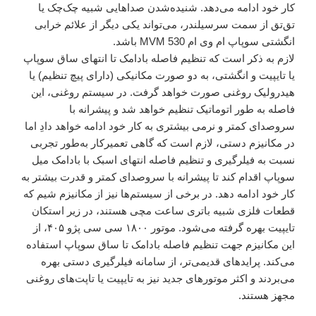
کار خود ادامه می‌دهد. شنیده‌شدن صداهایی شبیه چک‌چک یا
تق‌تق از سمت سرسیلندر، می‌تواند یکی دیگر از علائم خرابی
انگشتی سوپاپ ام وی ام 530 MVM باشد.
لازم به ذکر است که تنظیم فاصله بادامک تا انتهای ساق سوپاپ
یا تایپیت و انگشتی، به دو صورت مکانیکی (دارای پیچ تنظیم) یا
هیدرولیک روغنی صورت خواهد گرفت. در سیستم روغنی، این
فاصله به طور اتوماتیک تنظیم خواهد شد و پیشرانه با
سروصدای کمتر و نرمی بیشتری به کار خود ادامه خواهد دادِ اما
در مکانیزم دستی، لازم است که گاهی تعمیرکار به‌طور تجربی
نسبت به فیلرگیری و تنظیم فاصله انتهای اسبک با بادامک میل
سوپاپ اقدام کند تا پیشرانه با سروصدای کمتر و قدرت بیشتر به
کار خود ادامه دهد. در برخی از سیستم‌ها نیز از مکانیزم شیم که
قطعات فلزی شبیه باتری ساعت مچی هستند، در زیر استکان
تایپیت بهره گرفته می‌شود. موتور ۱۸۰۰ سی سی پژو ۴۰۵، از
این مکانیزم جهت تنظیم فاصله بادامک تا ساق سوپاپ استفاده
می‌کند. پرایدهای قدیمی‌تر، از سامانه فیلرگیری دستی بهره
می‌بردند و اکثر موتورهای جدید نیز به تایپیت یا تاپت‌های روغنی
مجهز هستند.