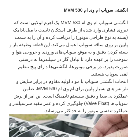
انگشتی سوپاپ ام وی ام 530 MVM
انگشتی سوپاپ ام وی ام 530 MVM یک اهرم لولایی است که
نیروی فشاری وارد شده از طرف استکان تایپیت یا میل‌بادامک
(بسته به نوع طراحی موتور) را دریافت کرده و آن را به سمت
پایین بر روی ساقه سوپاپ اعمال می‌کند. این قطعه وظیفه باز و
بسته کردن دقیق و به موقع سوپاپ‌های ورودی و خروجی هوا و
سوخت را بر عهده دارد تا تبادل گاز در سیلندرها به درستی
صورت پذیرد. در برخی موتورها، انگشتی‌ها دارای پیچ تنظیم
لقی سوپاپ هستند.
انتخاب انگشتی سوپاپ با مواد اولیه مقاوم در برابر سایش و
تلرانس‌های بسیار پایین برای ام وی ام 530 MVM، ضامن
عملکرد بی‌صدا و دقیق سیستم تایمینگ است. این امر از پرش
سوپاپ‌ها (Valve Float) جلوگیری کرده و عمر مفید سرسیلندر و
عملکرد تنفسی موتور را به حداکثر می‌رساند.