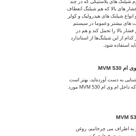
دوم شیلنگ های پلاستیکی که در چند
شار های بالا که هم شیلنگ انعطاف
و انواع شیلنک های هیدرولیک و کولر
ت های بیشتر وعموما در سیستم
ار بالا را تحمل کند و هم در
ام از این شیلنگ‌ها از استاندارد
ید استفاده شود.
53 MVM
نایی به دست آورده‌اید، بهتر است
به سراغ معرفی سایر انواع شیلنگ ها بپردازیم که داخل ام وی ام 530 MVM مورد
 به اطراف می چرخانیم، روغن
ن به سمت چرخ ها حرکت می