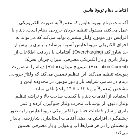
آفتامات دینام تویوتا هایس
آفتامات دینام تویوتا هایس که معمولاً به صورت الکترونیکی
عمل می‌کند، مسئول تنظیم جریان خروجی دینام است. دینام با
افزایش دور موتور، ولتاژ بیشتری تولید می‌کند که می‌تواند به
اجزای الکتریکی تویوتا هایس آسیب برساند یا باتری را بیش از
حد شارژ کند (Overcharging). آفتامات با دریافت اطلاعات از
ولتاژ باتری و بار الکتریکی مصرفی، میزان جریان تحریک
(Excitation Current) سیم‌پیچ میدان (Rotor) دینام را به صورت
پیوسته تنظیم می‌کند. این تنظیم تضمین می‌کند که ولتاژ خروجی
دینام در تمامی شرایط بار و دور موتور، در محدوده ایمن و
مشخص (معمولاً بین ۱۳.۸ تا ۱۴.۵ ولت) باقی بماند.
استفاده از آفتامات دینام با کیفیت ساخت بالا و تراشه تنظیم
ولتاژ دقیق، از نوسانات مخرب ولتاژ جلوگیری کرده و عمر
باتری و سایر قطعات حساس الکترونیکی تویوتا هایس را به طور
چشمگیری افزایش می‌دهد. آفتامات استاندارد، شارژدهی پایدار
و مطمئن را در هر شرایط آب و هوایی و بار مصرفی تضمین
می‌کند.